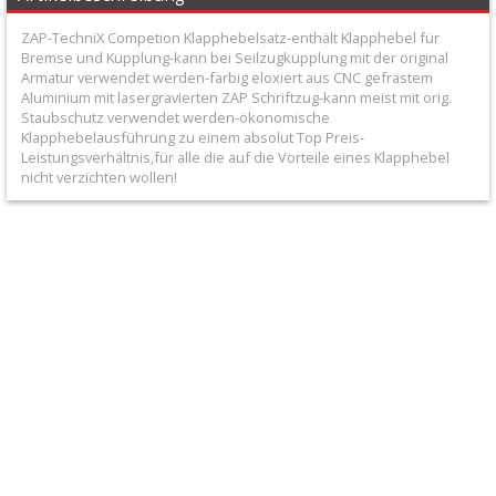
+
ZAP-TechniX Competion Klapphebelsatz-enthält Klapphebel für
Filter
Bremse und Kupplung-kann bei Seilzugkupplung mit der original
Armatur verwendet werden-farbig eloxiert aus CNC gefrästem
&
Aluminium mit lasergravierten ZAP Schriftzug-kann meist mit orig.
Schmierstoffe
Staubschutz verwendet werden-ökonomische
Klapphebelausführung zu einem absolut Top Preis-
Leistungsverhältnis,für alle die auf die Vorteile eines Klapphebel
+
nicht verzichten wollen!
Hebel
/
Armaturen
+
Flexhebel-
Sets
+
Beta