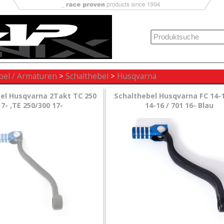
bel / Armaturen
>
Schalthebel
>
Husqvarna
el Husqvarna 2Takt TC 250
Schalthebel Husqvarna FC 14-1
17- ,TE 250/300 17-
14-16 / 701 16- Blau