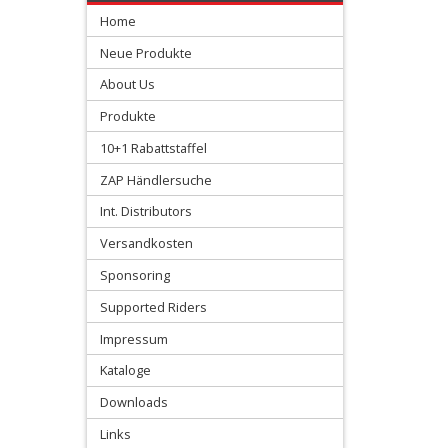
Home
Sonstige
Neue Produkte
Kupplungshebel
About Us
Produkte
+
10+1 Rabattstaffel
Kupplungs-
ZAP Händlersuche
armaturen
Int. Distributors
+
Versandkosten
Bremshebel
Sponsoring
+
Supported Riders
Kühlung
Impressum
Protection
Kataloge
+
Downloads
Lenker
Links