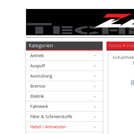
Antrieb
+
Auspuff
Kategorien
Home
>
He
Antrieb
+
+
Schaltheb
Ausrüstung
Auspuff
+
Ausrüstung
+
+
Bremse
Bremse
+
Elektrik
+
+
Elektrik
Fahrwerk
+
Filter & Schmierstoffe
+
+
Fahrwerk
Hebel / Armaturen
+