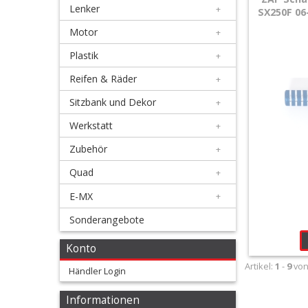
Lenker
+
Kickstarter
SX250F 06-
Motor
+
Schalthebel
Plastik
+
+
Reifen & Räder
+
Husqvarna
Sitzbank und Dekor
+
Simson
Werkstatt
+
Zubehör
+
Honda
Quad
+
Suzuki
E-MX
+
Sonderangebote
Kawasaki
Konto
Yamaha
Artikel:
1
-
9
vo
Händler Login
KTM
Informationen