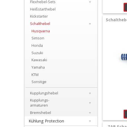
Flexhebel-Sets
+
+
Heißstarthebel
Filter
Kickstarter
Schalthebe
&
Schalthebel
+
Schmierstoffe
Husqvarna
Simson
+
Honda
Hebel
Suzuki
/
Kawasaki
Yamaha
Armaturen
KTM
+
Sonstige
Flexhebel-
Kupplungshebel
+
Sets
Kupplungs-
+
armaturen
+
Bremshebel
+
Heißstarthebel
Kühlung Protection
+
ZAP Schal