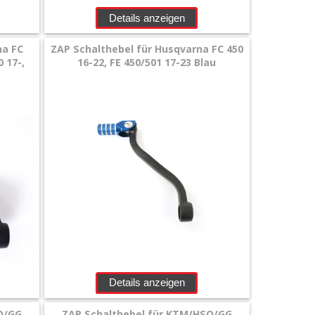
Details anzeigen
na FC
ZAP Schalthebel für Husqvarna FC 450
0 17-,
16-22, FE 450/501 17-23 Blau
Details anzeigen
Q/GG
ZAP Schalthebel für KTM/HSQ/GG