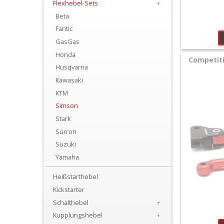
Flexhebel-Sets
+
+
Beta
Filter
Fantic
&
GasGas
Schmierstoffe
Honda
Competit
Husqvarna
+
Kawasaki
Hebel
KTM
/
Simson
Stark
Armaturen
Surron
+
Suzuki
Flexhebel-
Yamaha
Sets
Heißstarthebel
Kickstarter
+
Schalthebel
+
Beta
Kupplungshebel
+