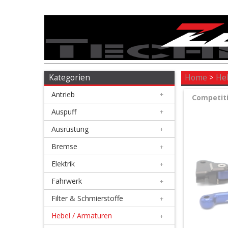
Antrieb
+
Auspuff
Kategorien
Home
>
He
Antrieb
+
+
Competit
Ausrüstung
Auspuff
+
Ausrüstung
+
+
Bremse
Bremse
+
Elektrik
+
+
Elektrik
Fahrwerk
+
Filter & Schmierstoffe
+
+
Fahrwerk
Hebel / Armaturen
+