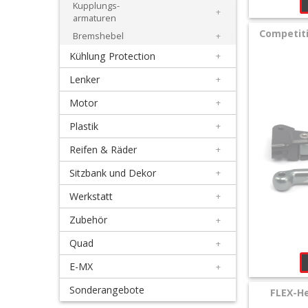
Kupplungs-
Fantic
+
armaturen
Competit
Bremshebel
+
GasGas
Kühlung Protection
+
Honda
Lenker
+
Motor
+
Husqvarna
Plastik
+
Kawasaki
Reifen & Räder
+
Sitzbank und Dekor
+
KTM
Werkstatt
+
Simson
Zubehör
+
Quad
+
Stark
E-MX
+
Surron
Sonderangebote
FLEX-H