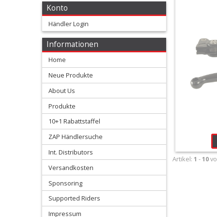
Suzuki
Konto
Händler Login
Yamaha
Informationen
Heißstarthebel
Home
Neue Produkte
Kickstarter
About Us
Schalthebel
Produkte
10+1 Rabattstaffel
+
ZAP Händlersuche
Kupplungshebel
Int. Distributors
+
Artikel:
1
-
10
v
Versandkosten
Kupplungs-
Sponsoring
armaturen
Supported Riders
+
Impressum