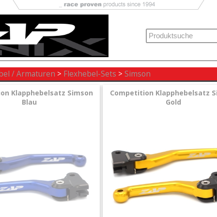
bel / Armaturen
>
Flexhebel-Sets
>
Simson
ion Klapphebelsatz Simson
Competition Klapphebelsatz 
Blau
Gold