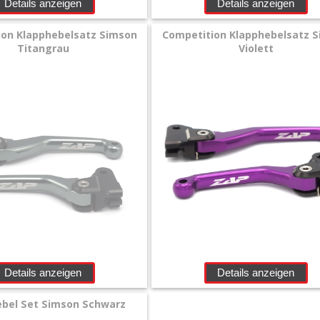
Details anzeigen
Details anzeigen
ion Klapphebelsatz Simson
Competition Klapphebelsatz 
Titangrau
Violett
Details anzeigen
Details anzeigen
ebel Set Simson Schwarz