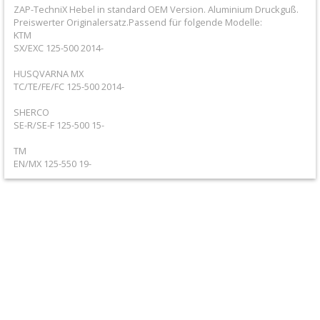
+
ZAP-TechniX Hebel in standard OEM Version. Aluminium Druckguß.
Preiswerter Originalersatz.Passend für folgende Modelle:
Filter
KTM
SX/EXC 125-500 2014-
&
HUSQVARNA MX
Schmierstoffe
TC/TE/FE/FC 125-500 2014-
+
SHERCO
Hebel
SE-R/SE-F 125-500 15-
/
TM
EN/MX 125-550 19-
Armaturen
+
Flexhebel-
Sets
+
Heißstarthebel