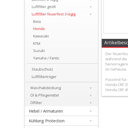
+
Luftfilter geölt
+
Filter
Luftfilter feuerfest 3-lagig
+
&
Beta
Honda
Schmierstoffe
Kawasaki
+
Artikelbes
KTM
Luftfilter
Suzuki
Der feuerfest
Yamaha / Fantic
während die z
+
hervorragend 
Luftfilter
im Gehäuse. 
Staubschutz
Luftfilterträger
2-
Passend für:
Honda CRF 2
Waschabdeckung
+
lagig
Honda CRF 4
Öl & Pflegemittel
+
+
Ölfilter
+
Luftfilter
Hebel / Armaturen
+
geölt
Kühlung Protection
+