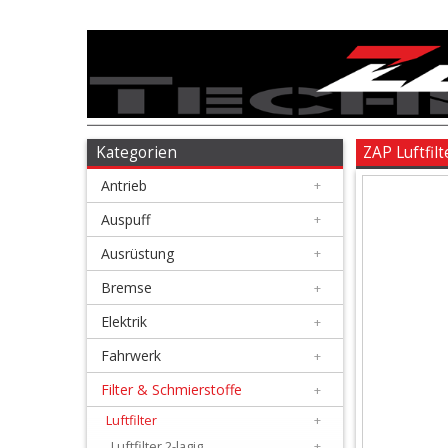
Antrieb
+
Auspuff
Kategorien
ZAP Luftfil
Antrieb
+
+
Ausrüstung
Auspuff
+
Ausrüstung
+
+
Bremse
Bremse
+
Elektrik
+
+
Elektrik
Fahrwerk
+
Filter & Schmierstoffe
+
+
Fahrwerk
Luftfilter
+
Luftfilter 2-lagig
+