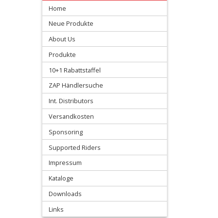
Yamaha
Home
/
Neue Produkte
Fantic
About Us
Produkte
Staubschutz
10+1 Rabattstaffel
Luftfilterträger
ZAP Händlersuche
Int. Distributors
Waschabdeckung
Versandkosten
+
Sponsoring
Öl
Supported Riders
&
Impressum
Pflegemittel
Kataloge
Downloads
+
Ölfilter
Links