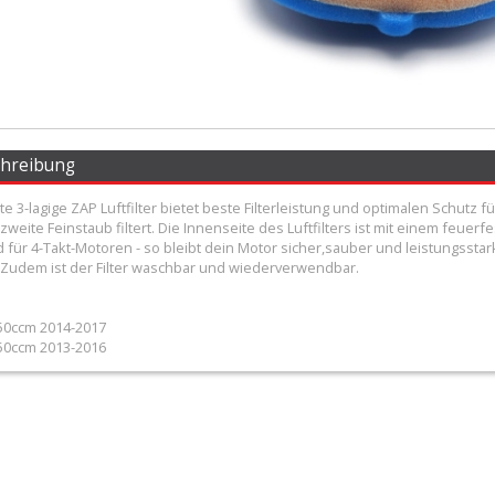
chreibung
e 3-lagige ZAP Luftfilter bietet beste Filterleistung und optimalen Schutz 
weite Feinstaub filtert. Die Innenseite des Luftfilters ist mit einem feue
für 4-Takt-Motoren - so bleibt dein Motor sicher,sauber und leistungsstark
Zudem ist der Filter waschbar und wiederverwendbar.
50ccm 2014-2017
50ccm 2013-2016