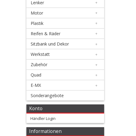
+
Lenker
+
Luftfilter
Motor
+
feuerfest
Plastik
+
3-
Reifen & Räder
+
lagig
Sitzbank und Dekor
+
+
Werkstatt
+
Beta
Zubehör
+
Quad
+
Honda
E-MX
+
Kawasaki
Sonderangebote
KTM
Konto
Händler Login
Suzuki
Informationen