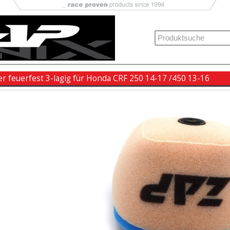
ter feuerfest 3-lagig für Honda CRF 250 14-17 /450 13-16