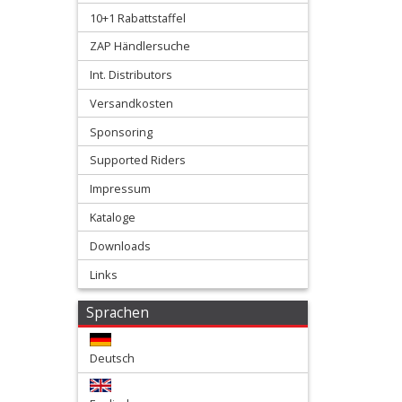
Kupplungs-
10+1 Rabattstaffel
armaturen
ZAP Händlersuche
+
Int. Distributors
Bremshebel
Versandkosten
Sponsoring
+
Kühlung
Supported Riders
Protection
Impressum
Kataloge
+
Downloads
Lenker
Links
+
Motor
Sprachen
+
Deutsch
Plastik