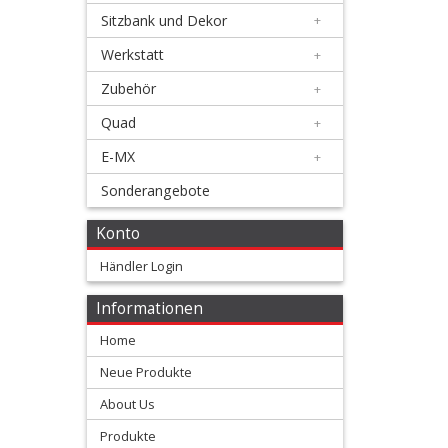
Kickstarter
Sitzbank und Dekor
+
Werkstatt
+
Schalthebel
Zubehör
+
+
Quad
+
Kupplungshebel
E-MX
+
+
Sonderangebote
FLEX
Konto
Serie
Händler Login
Factory
Informationen
Serie
Home
OEM
Neue Produkte
Serie
About Us
Produkte