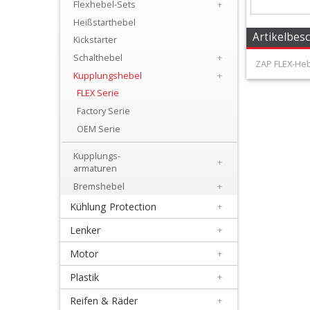
Flexhebel-Sets
+
+
Heißstarthebel
Filter
Artikelbes
Kickstarter
&
Schalthebel
+
ZAP FLEX-Heb
Schmierstoffe
Kupplungshebel
+
FLEX Serie
+
Factory Serie
Hebel
OEM Serie
/
Kupplungs-
+
Armaturen
armaturen
Bremshebel
+
+
Kühlung Protection
+
Flexhebel-
Lenker
+
Sets
Motor
+
+
Plastik
+
Heißstarthebel
Reifen & Räder
+