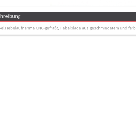
chreibung
el.Hebelaufnahme CNC-gefräßt, Hebelblade aus geschmiedetem und farbig