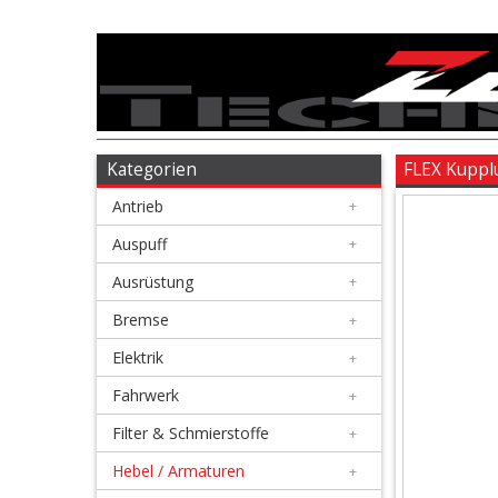
Antrieb
+
Auspuff
Kategorien
FLEX Kuppl
Antrieb
+
+
Ausrüstung
Auspuff
+
Ausrüstung
+
+
Bremse
Bremse
+
Elektrik
+
+
Elektrik
Fahrwerk
+
Filter & Schmierstoffe
+
+
Fahrwerk
Hebel / Armaturen
+