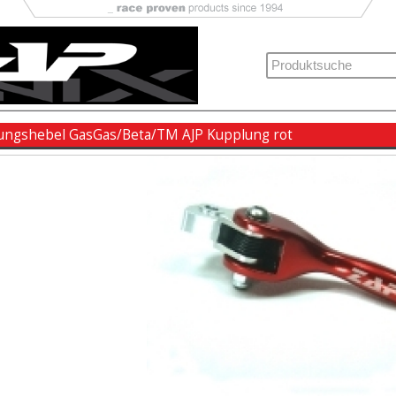
ungshebel GasGas/Beta/TM AJP Kupplung rot