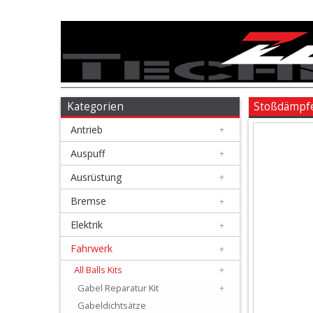
Antrieb
+
Auspuff
Kategorien
Stoßdämpfe
Antrieb
+
+
Ausrüstung
Auspuff
+
Ausrüstung
+
+
Bremse
Bremse
+
Elektrik
+
+
Elektrik
Fahrwerk
+
All Balls Kits
+
+
Gabel Reparatur Kit
+
Fahrwerk
Gabeldichtsätze