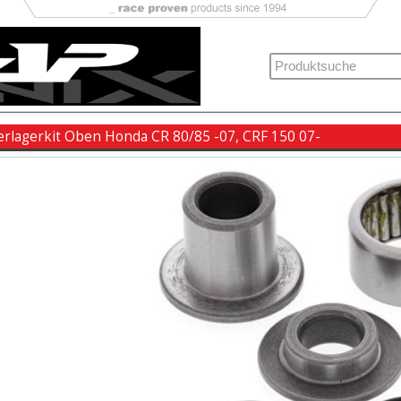
rlagerkit Oben Honda CR 80/85 -07, CRF 150 07-