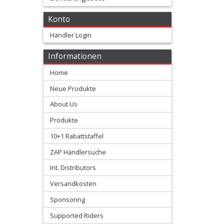
Umlenkungskits
Konto
Händler Login
+
FCP
Informationen
Home
Gabelzubehör
Neue Produkte
Starthilfen
About Us
Produkte
+
Stoßdämpfer
10+1 Rabattstaffel
ZAP Händlersuche
Ersatzteile
Int. Distributors
Umlenkungen
Versandkosten
Sponsoring
Xtrig
Supported Riders
Preload