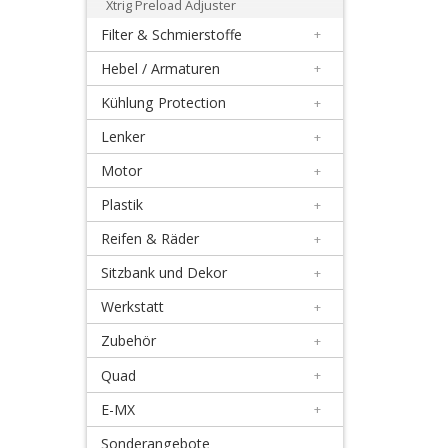
Xtrig Preload Adjuster
+
Filter & Schmierstoffe
+
Schwingenlager
Hebel / Armaturen
+
+
Kühlung Protection
+
Stoßdämpferlager
Lenker
+
+
Motor
+
Andere
Plastik
+
Honda
Reifen & Räder
+
Sitzbank und Dekor
+
Kawasaki
Werkstatt
+
KTM/Husqvarna
Zubehör
+
Quad
+
Suzuki
E-MX
+
Yamaha
Sonderangebote