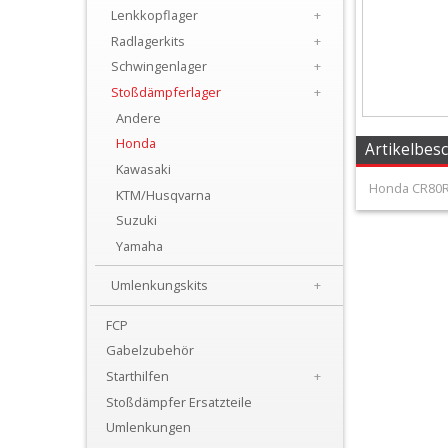
+
Lenkkopflager
+
All
Radlagerkits
+
Schwingenlager
+
Balls
Stoßdämpferlager
+
Kits
Andere
Honda
+
Artikelbes
Kawasaki
Gabel
Honda CR80R 
KTM/Husqvarna
Reparatur
Suzuki
Kit
Yamaha
+
Umlenkungskits
+
Gabeldichtsätze
FCP
Gabelzubehör
Lenkkopflager
Starthilfen
+
+
Stoßdämpfer Ersatzteile
Radlagerkits
Umlenkungen