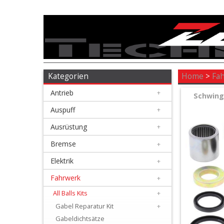
Antrieb
+
Auspuff
Kategorien
Home
>
Fa
Antrieb
+
+
Schwingl
Ausrüstung
Auspuff
+
Ausrüstung
+
+
Bremse
Bremse
+
Elektrik
+
+
Elektrik
Fahrwerk
+
All Balls Kits
+
+
Gabel Reparatur Kit
+
Fahrwerk
Gabeldichtsätze