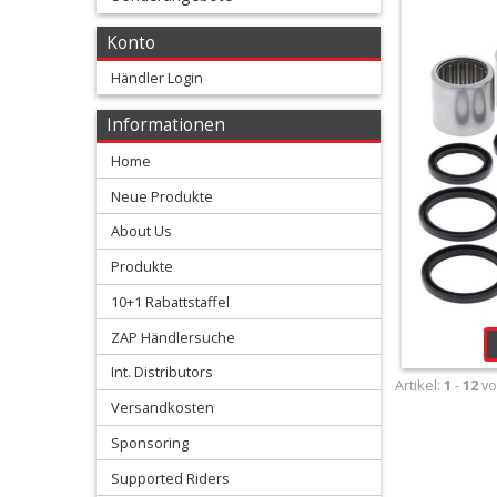
+
Umlenkungskits
Konto
Händler Login
+
FCP
Informationen
Home
Gabelzubehör
Neue Produkte
Starthilfen
About Us
Produkte
+
Stoßdämpfer
10+1 Rabattstaffel
ZAP Händlersuche
Ersatzteile
Int. Distributors
Artikel:
1
-
12
v
Umlenkungen
Versandkosten
Sponsoring
Xtrig
Supported Riders
Preload