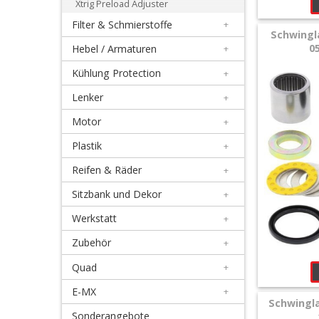
Xtrig Preload Adjuster
+
Filter & Schmierstoffe
+
Schwingenlager
Schwingla
05
Hebel / Armaturen
+
+
Kühlung Protection
+
Andere
Lenker
+
Honda
Motor
+
Plastik
+
Kawasaki
Reifen & Räder
+
KTM/Husqvarna
Sitzbank und Dekor
+
Werkstatt
+
Suzuki
Zubehör
+
Yamaha
Quad
+
E-MX
+
Stoßdämpferlager
Schwingla
Sonderangebote