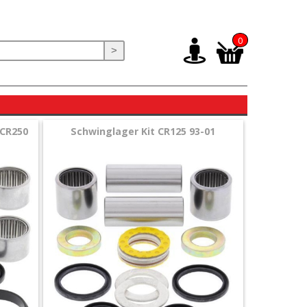
0
>
 CR250
Schwinglager Kit CR125 93-01