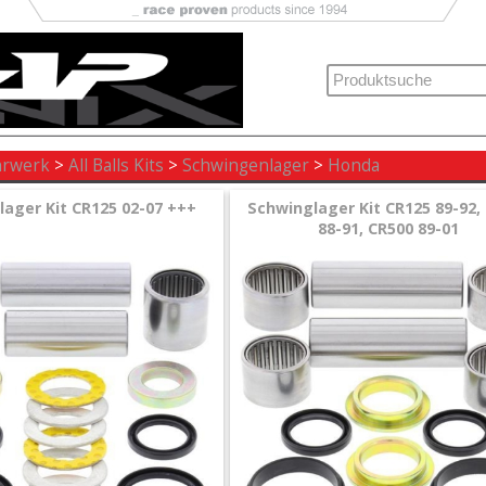
hrwerk
>
All Balls Kits
>
Schwingenlager
>
Honda
ager Kit CR125 02-07 +++
Schwinglager Kit CR125 89-92,
88-91, CR500 89-01