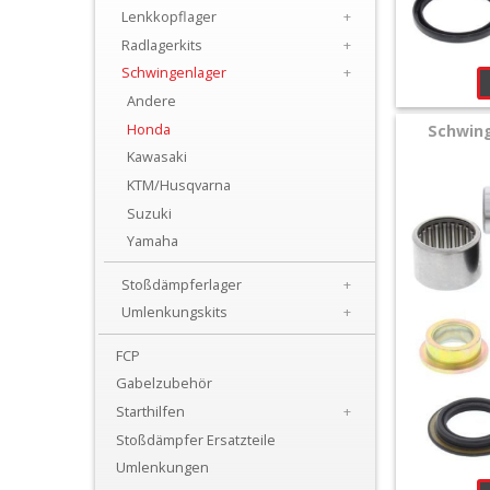
+
Lenkkopflager
+
All
Radlagerkits
+
Schwingenlager
+
Balls
Andere
Kits
Honda
Schwing
Kawasaki
+
KTM/Husqvarna
Gabel
Suzuki
Reparatur
Yamaha
Kit
Stoßdämpferlager
+
+
Umlenkungskits
+
Gabeldichtsätze
FCP
Gabelzubehör
Lenkkopflager
Starthilfen
+
+
Stoßdämpfer Ersatzteile
Radlagerkits
Umlenkungen