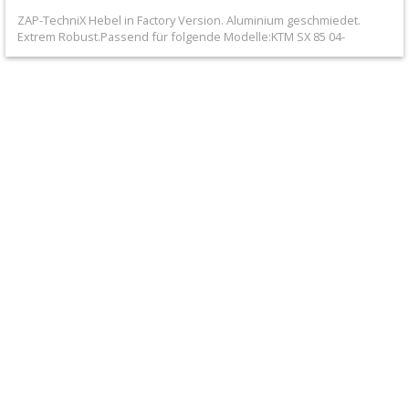
+
ZAP-TechniX Hebel in Factory Version. Aluminium geschmiedet.
Filter
Extrem Robust.Passend für folgende Modelle:KTM SX 85 04-
&
Schmierstoffe
+
Hebel
/
Armaturen
+
Flexhebel-
Sets
+
Heißstarthebel