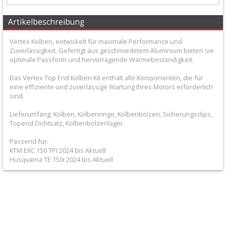
+
Filter
Artikelbeschreibung
&
Vertex Kolben, entwickelt für maximale Performance und
Zuverlässigkeit. Gefertigt aus geschmiedetem Aluminium bieten sie
Schmierstoffe
optimale Passform und hervorragende Wärmebeständigkeit.
+
Das Vertex Top End Kolben Kit enthält alle Komponenten, die für
eine effiziente und zuverlässige Wartung Ihres Motors erforderlich
Hebel
sind.
/
Lieferumfang: Kolben, Kolbenringe, Kolbenbolzen, Sicherungsclips,
Armaturen
Topend Dichtsatz, Kolbenbolzenlager.
Passend für:
+
KTM EXC 150 TPI 2024 bis Aktuell
Kühlung
Husqvarna TE 150i 2024 bis Aktuell
Protection
+
Lenker