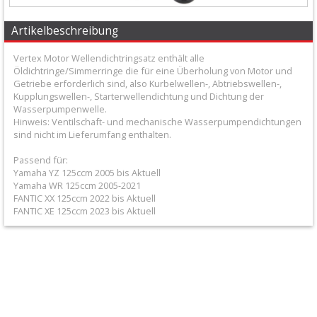
+
Filter
Artikelbeschreibung
&
Vertex Motor Wellendichtringsatz enthält alle
Öldichtringe/Simmerringe die für eine Überholung von Motor und
Schmierstoffe
Getriebe erforderlich sind, also Kurbelwellen-, Abtriebswellen-,
Kupplungswellen-, Starterwellendichtung und Dichtung der
+
Wasserpumpenwelle.
Hinweis: Ventilschaft- und mechanische Wasserpumpendichtungen
Hebel
sind nicht im Lieferumfang enthalten.
/
Passend für:
Armaturen
Yamaha YZ 125ccm 2005 bis Aktuell
Yamaha WR 125ccm 2005-2021
FANTIC XX 125ccm 2022 bis Aktuell
+
FANTIC XE 125ccm 2023 bis Aktuell
Kühlung
Protection
+
Lenker