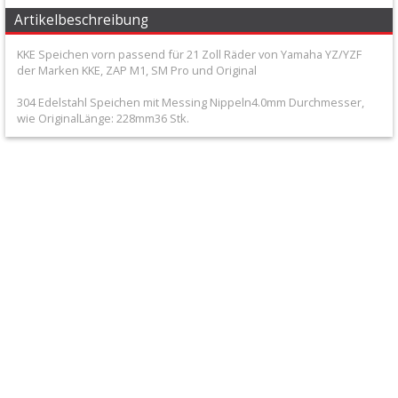
+
Artikelbeschreibung
Filter
KKE Speichen vorn passend für 21 Zoll Räder von Yamaha YZ/YZF
&
der Marken KKE, ZAP M1, SM Pro und Original
Schmierstoffe
304 Edelstahl Speichen mit Messing Nippeln4.0mm Durchmesser,
wie OriginalLänge: 228mm36 Stk.
+
Hebel
/
Armaturen
+
Kühlung
Protection
+
Lenker