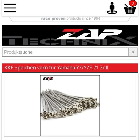
0
Antrieb
+
Auspuff
>
+
Ausrüstung
KKE Speichen vorn für Yamaha YZ/YZF 21 Zoll
+
Bremse
+
Elektrik
+
Fahrwerk