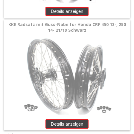
+
Details anzeigen
Räder
KKE Radsatz mit Guss-Nabe für Honda CRF 450 13-, 250
14- 21/19 Schwarz
+
Beta
GasGas
Triumph
Honda
Suzuki
Kawasaki
Details anzeigen
Yamaha