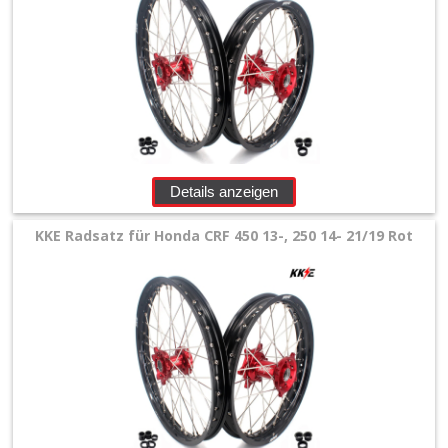
+
Motor
+
Plastik
+
Reifen
Details anzeigen
&
Räder
KKE Radsatz für Honda CRF 450 13-, 250 14- 21/19 Rot
+
Oem
Speichen
Sätze
+
Reifen