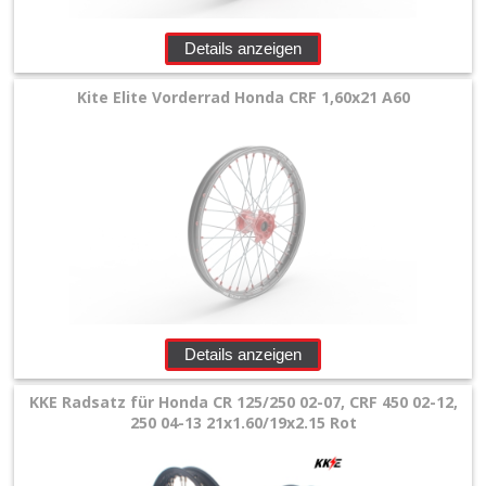
+
Filter
Details anzeigen
&
Kite Elite Vorderrad Honda CRF 1,60x21 A60
Schmierstoffe
+
Hebel
/
Armaturen
+
Kühlung
Details anzeigen
Protection
KKE Radsatz für Honda CR 125/250 02-07, CRF 450 02-12,
+
250 04-13 21x1.60/19x2.15 Rot
Lenker