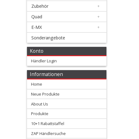
+
Zubehör
+
Motor
Quad
+
+
E-MX
+
Plastik
Sonderangebote
+
Konto
Reifen
Händler Login
&
Räder
Informationen
Home
+
Neue Produkte
Oem
About Us
Speichen
Produkte
Sätze
10+1 Rabattstaffel
+
ZAP Händlersuche
Reifen