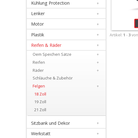
Kühlung Protection
+
+
Filter
Lenker
+
&
Motor
+
Schmierstoffe
Plastik
+
Artikel:
1
-
3
vo
Reifen & Räder
+
+
Hebel
Oem Speichen Sätze
+
Reifen
+
/
Räder
+
Armaturen
Schläuche & Zubehör
Felgen
+
+
18 Zoll
Kühlung
19 Zoll
Protection
21 Zoll
+
Sitzbank und Dekor
+
Lenker
Werkstatt
+