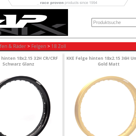
ifen & Räder
>
Felgen
>
18 Zoll
 hinten 18x2.15 32H CR/CRF
KKE Felge hinten 18x2.15 36H Un
Schwarz Glanz
Gold Matt