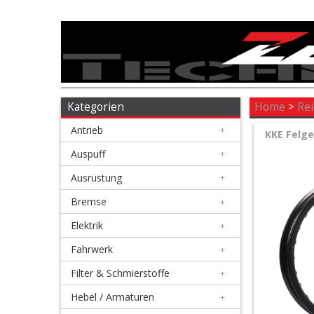
Antrieb
+
Auspuff
Kategorien
Home
>
Re
Antrieb
+
+
KKE Felge
Ausrüstung
Auspuff
+
Ausrüstung
+
+
Bremse
Bremse
+
Elektrik
+
+
Elektrik
Fahrwerk
+
Filter & Schmierstoffe
+
+
Fahrwerk
Hebel / Armaturen
+