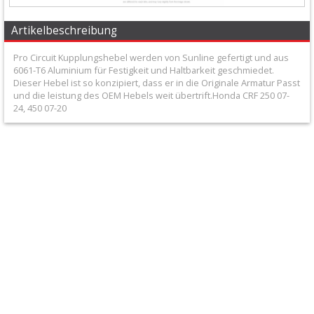
+
Filter
Artikelbeschreibung
&
Pro Circuit Kupplungshebel werden von Sunline gefertigt und aus
6061-T6 Aluminium für Festigkeit und Haltbarkeit geschmiedet.
Schmierstoffe
Dieser Hebel ist so konzipiert, dass er in die Originale Armatur Passt
und die leistung des OEM Hebels weit übertrift.Honda CRF 250 07-
+
24, 450 07-20
Hebel
/
Armaturen
+
Flexhebel-
Sets
+
Heißstarthebel