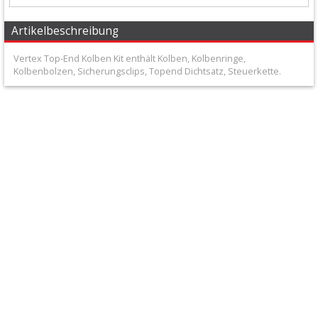
+
Filter
Artikelbeschreibung
&
Vertex Top-End Kolben Kit enthält Kolben, Kolbenringe,
Kolbenbolzen, Sicherungsclips, Topend Dichtsatz, Steuerkette.
Schmierstoffe
+
Hebel
/
Armaturen
+
Kühlung
Protection
+
Lenker