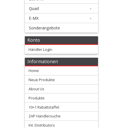
Membranen
Quad
+
+
E-MX
+
Motorteile
Sonderangebote
+
Konto
Shim
Händler Login
kits
Informationen
Ventilfedern
Home
Vergaser/Einspritzteile
Neue Produkte
About Us
Vertex
Produkte
Kolben
10+1 Rabattstaffel
+
ZAP Händlersuche
2
Int. Distributors