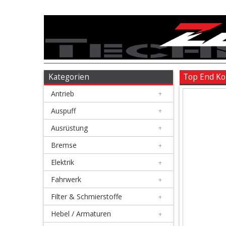
Antrieb
+
Auspuff
Kategorien
Top End Ko
Antrieb
+
+
Ausrüstung
Auspuff
+
Ausrüstung
+
+
Bremse
Bremse
+
Elektrik
+
+
Elektrik
Fahrwerk
+
Filter & Schmierstoffe
+
+
Fahrwerk
Hebel / Armaturen
+