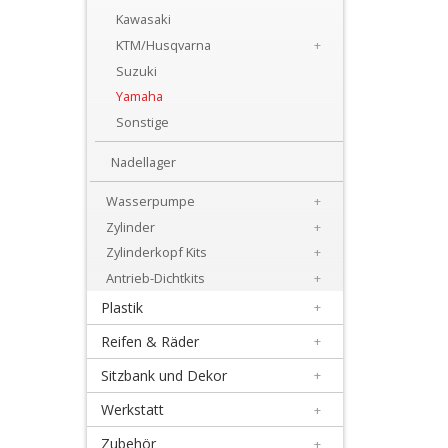
+
Kawasaki
Motor
KTM/Husqvarna
+
Suzuki
+
Yamaha
Dichtsätze
Sonstige
+
Nadellager
Getrieblager
Wasserpumpe
+
+
Zylinder
+
Kupplungsteile
Zylinderkopf Kits
+
Antrieb-Dichtkits
+
Kurbelwellenteile
Plastik
+
+
Reifen & Räder
+
Lectron
Sitzbank und Dekor
+
Vergaser
Werkstatt
+
+
Zubehör
+