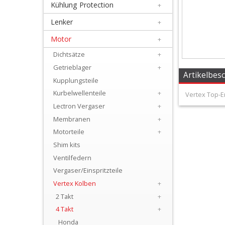
Kühlung Protection
+
+
Filter
Lenker
+
&
Motor
+
Schmierstoffe
Dichtsätze
+
Getrieblager
+
+
Artikelbes
Kupplungsteile
Hebel
Kurbelwellenteile
+
Vertex Top-En
/
Lectron Vergaser
+
Membranen
+
Armaturen
Motorteile
+
+
Shim kits
Kühlung
Ventilfedern
Vergaser/Einspritzteile
Protection
Vertex Kolben
+
+
2 Takt
+
Lenker
4 Takt
+
Honda