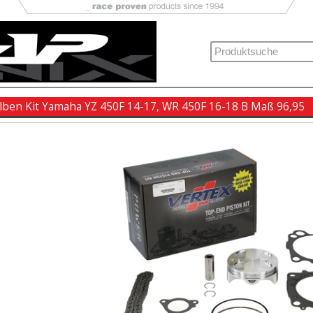
lben Kit Yamaha YZ 450F 14-17, WR 450F 16-18 B Maß 96,95