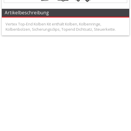
+
Filter
Artikelbeschreibung
&
Vertex Top-End Kolben Kit enthält Kolben, Kolbenringe,
Kolbenbolzen, Sicherungsclips, Topend Dichtsatz, Steuerkette.
Schmierstoffe
+
Hebel
/
Armaturen
+
Kühlung
Protection
+
Lenker