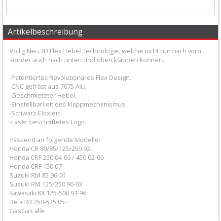
+
Filter
Artikelbeschreibung
&
Völlig Neu 3D Flex Hebel Technologie, welche nicht nur nach vorn
Schmierstoffe
sonder auch nach unten und oben klappen können.
+
-Patentiertes Revolutionäres Flex Design.
Hebel
-CNC gefräst aus 7075 Alu.
-Geschmieteter Hebel.
/
-Einstellbarkeit des klappmechanismus.
-Schwarz Eloxiert.
Armaturen
-Laser beschriftetes Logo.
Passend an folgende Modelle:
+
Honda CR 80/85/125/250 92-
Flexhebel-
Honda CRF 250 04-06 / 450 02-06
Honda CRF 150 07-
Sets
Suzuki RM 85 96-01
Suzuki RM 125/250 96-03
+
Kawasaki KX 125-500 93-96
Beta RR 250-525 05-
Heißstarthebel
GasGas alle