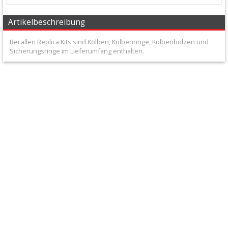
+
Filter
Artikelbeschreibung
&
Bei allen Replica Kits sind Kolben, Kolbenringe, Kolbenbolzen und
Sicherungsringe im Lieferumfang enthalten.
Schmierstoffe
+
Hebel
/
Armaturen
+
Kühlung
Protection
+
Lenker