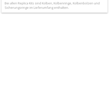
+
Bei allen Replica Kits sind Kolben, Kolbenringe, Kolbenbolzen und
Sicherungsringe im Lieferumfang enthalten.
Filter
&
Schmierstoffe
+
Hebel
/
Armaturen
+
Kühlung
Protection
+
Lenker