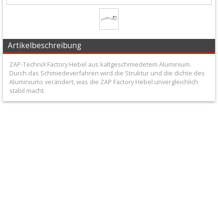
+
Filter
&
Artikelbeschreibung
Schmierstoffe
ZAP-TechniX Factory Hebel aus kaltgeschmiedetem Aluminium.
+
Durch das Schmiedeverfahren wird die Struktur und die dichte des
Aluminiums verändert, was die ZAP Factory Hebel unvergleichlich
Hebel
stabil macht.
/
Armaturen
+
Flexhebel-
Sets
+
Heißstarthebel