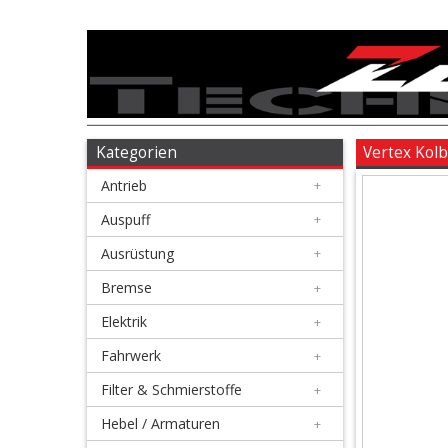
Antrieb
+
Auspuff
Kategorien
Vertex Kol
Antrieb
+
+
Ausrüstung
Auspuff
+
Ausrüstung
+
+
Bremse
Bremse
+
Elektrik
+
+
Elektrik
Fahrwerk
+
Filter & Schmierstoffe
+
+
Fahrwerk
Hebel / Armaturen
+