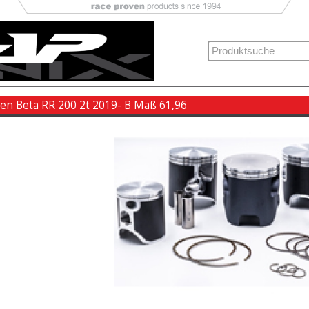
ben Beta RR 200 2t 2019- B Maß 61,96