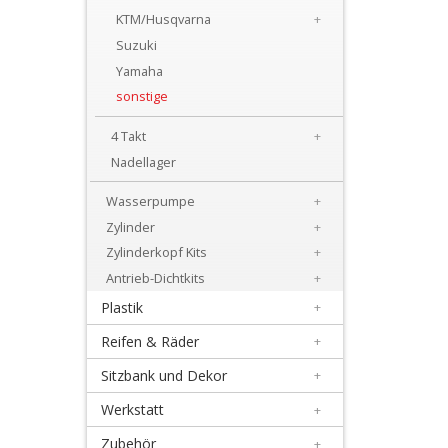
+
KTM/Husqvarna
+
Motor
Suzuki
Yamaha
+
sonstige
Dichtsätze
4 Takt
+
+
Nadellager
Getrieblager
Wasserpumpe
+
+
Zylinder
+
Kupplungsteile
Zylinderkopf Kits
+
Antrieb-Dichtkits
+
Kurbelwellenteile
Plastik
+
+
Reifen & Räder
+
Lectron
Sitzbank und Dekor
+
Vergaser
Werkstatt
+
+
Zubehör
+