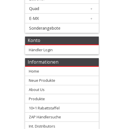
Membranen
Quad
+
+
E-MX
+
Motorteile
Sonderangebote
+
Konto
Shim
Händler Login
kits
Informationen
Ventilfedern
Home
Vergaser/Einspritzteile
Neue Produkte
About Us
Vertex
Produkte
Kolben
10+1 Rabattstaffel
+
ZAP Händlersuche
2
Int. Distributors