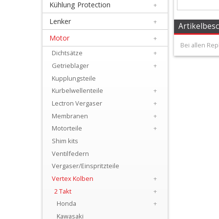
Kühlung Protection
+
+
Filter
Lenker
+
Artikelbes
&
Motor
+
Bei allen Rep
Schmierstoffe
Dichtsätze
+
Getrieblager
+
+
Kupplungsteile
Hebel
Kurbelwellenteile
+
/
Lectron Vergaser
+
Membranen
+
Armaturen
Motorteile
+
+
Shim kits
Kühlung
Ventilfedern
Vergaser/Einspritzteile
Protection
Vertex Kolben
+
+
2 Takt
+
Lenker
Honda
+
Kawasaki