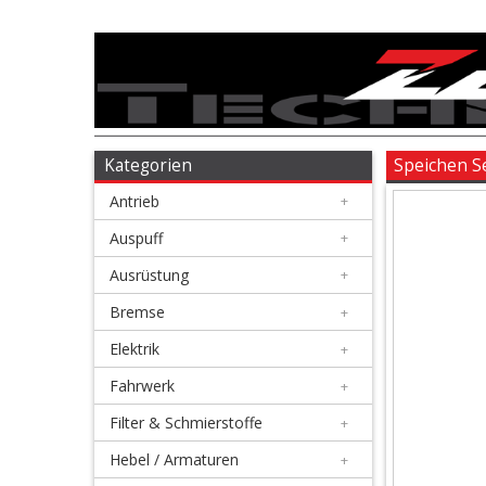
Antrieb
+
Auspuff
Kategorien
Speichen Se
Antrieb
+
+
Ausrüstung
Auspuff
+
Ausrüstung
+
+
Bremse
Bremse
+
Elektrik
+
+
Elektrik
Fahrwerk
+
Filter & Schmierstoffe
+
+
Fahrwerk
Hebel / Armaturen
+