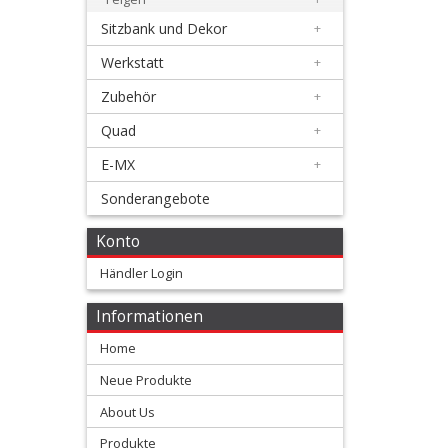
+
Sitzbank und Dekor
+
Motor
Werkstatt
+
+
Zubehör
+
Plastik
Quad
+
+
E-MX
+
Reifen
Sonderangebote
&
Räder
Konto
Händler Login
+
Oem
Informationen
Speichen
Home
Sätze
Neue Produkte
About Us
+
Honda
Produkte