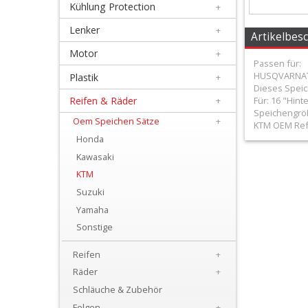
Kühlung Protection
+
+
Filter
Lenker
+
Artikelbes
&
Motor
+
Passen für:
Schmierstoffe
HUSQVARNATC
Plastik
+
Dieses Speic
Reifen & Räder
+
Für: 16 "Hint
+
Speichengröß
Hebel
Oem Speichen Sätze
+
KTM OEM Ref. 
Honda
/
Kawasaki
Armaturen
KTM
Suzuki
+
Yamaha
Kühlung
Sonstige
Protection
Reifen
+
+
Räder
+
Lenker
Schläuche & Zubehör
Felgen
+