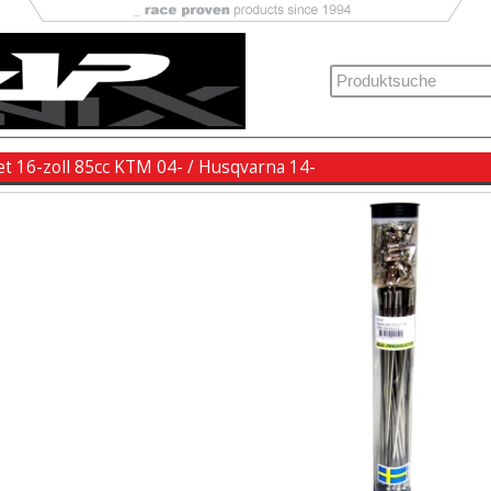
t 16-zoll 85cc KTM 04- / Husqvarna 14-