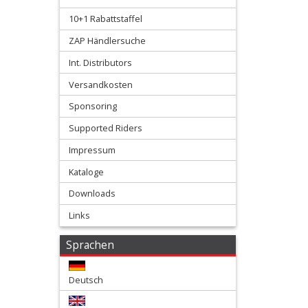
10+1 Rabattstaffel
Kawasaki
ZAP Händlersuche
Int. Distributors
KTM
Versandkosten
Suzuki
Sponsoring
Supported Riders
Yamaha
Impressum
Sonstige
Kataloge
Downloads
Reifen
Links
+
Sprachen
Räder
+
Deutsch
Schläuche