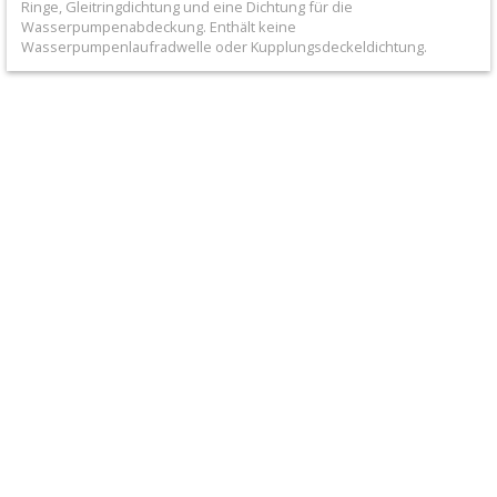
Ringe, Gleitringdichtung und eine Dichtung für die
+
Wasserpumpenabdeckung. Enthält keine
Filter
Wasserpumpenlaufradwelle oder Kupplungsdeckeldichtung.
&
Schmierstoffe
+
Hebel
/
Armaturen
+
Kühlung
Protection
+
Lenker