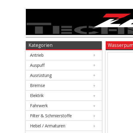
Antrieb
+
Auspuff
Kategorien
Wasserpump
Antrieb
+
+
Ausrüstung
Auspuff
+
Ausrüstung
+
+
Bremse
Bremse
+
Elektrik
+
+
Elektrik
Fahrwerk
+
Filter & Schmierstoffe
+
+
Fahrwerk
Hebel / Armaturen
+