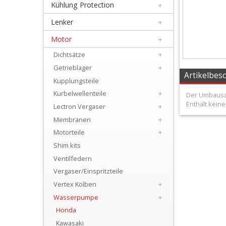
Kühlung Protection
+
+
Filter
Lenker
+
&
Motor
+
Schmierstoffe
Dichtsätze
+
Getrieblager
+
+
Artikelbes
Kupplungsteile
Hebel
Kurbelwellenteile
+
Der Umbausat
Enthält kein
/
Lectron Vergaser
+
Membranen
+
Armaturen
Motorteile
+
+
Shim kits
Kühlung
Ventilfedern
Vergaser/Einspritzteile
Protection
Vertex Kolben
+
+
Wasserpumpe
+
Lenker
Honda
Kawasaki