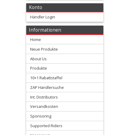
Membranen
Konto
+
Händler Login
Motorteile
Informationen
+
Home
Shim
Neue Produkte
kits
About Us
Produkte
Ventilfedern
10+1 Rabattstaffel
Vergaser/Einspritzteile
ZAP Händlersuche
Int. Distributors
Vertex
Versandkosten
Kolben
Sponsoring
+
Supported Riders
Wasserpumpe