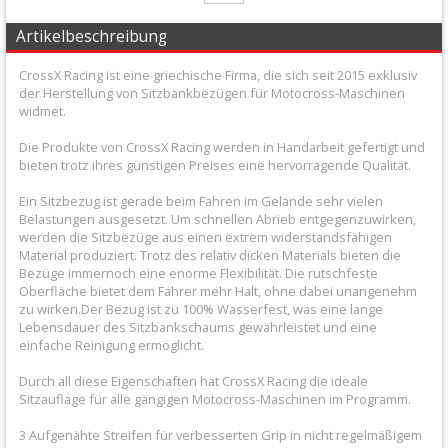
+
Artikelbeschreibung
Filter
&
CrossX Racing ist eine griechische Firma, die sich seit 2015 exklusiv
der Herstellung von Sitzbankbezügen für Motocross-Maschinen
Schmierstoffe
widmet.
Die Produkte von CrossX Racing werden in Handarbeit gefertigt und
+
bieten trotz ihres günstigen Preises eine hervorragende Qualität.
Hebel
Ein Sitzbezug ist gerade beim Fahren im Gelände sehr vielen
/
Belastungen ausgesetzt. Um schnellen Abrieb entgegenzuwirken,
werden die Sitzbezüge aus einen extrem widerstandsfähigen
Armaturen
Material produziert. Trotz des relativ dicken Materials bieten die
Bezüge immernoch eine enorme Flexibilität. Die rutschfeste
+
Oberfläche bietet dem Fahrer mehr Halt, ohne dabei unangenehm
zu wirken.Der Bezug ist zu 100% Wasserfest, was eine lange
Kühlung
Lebensdauer des Sitzbankschaums gewährleistet und eine
Protection
einfache Reinigung ermöglicht.
Durch all diese Eigenschaften hat CrossX Racing die ideale
+
Sitzauflage für alle gängigen Motocross-Maschinen im Programm.
Lenker
3 Aufgenähte Streifen für verbesserten Grip in nicht regelmäßigem