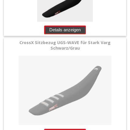
Husqvarna
Kawasaki
Details anzeigen
KTM
CrossX Sitzbezug UGS-WAVE für Stark Varg
+
Schwarz/Grau
Sherco
Suzuki
Triumph
Universal
Yamaha
Startnummern