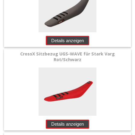
+
Motor
+
Plastik
Details anzeigen
+
Reifen
CrossX Sitzbezug UGS-WAVE für Stark Varg
Rot/Schwarz
&
Räder
+
Sitzbank
und
Dekor
Details anzeigen
+
Dekorkit