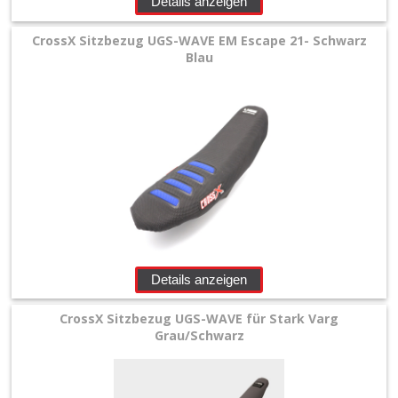
Details anzeigen
+
Filter
CrossX Sitzbezug UGS-WAVE EM Escape 21- Schwarz
Blau
&
Schmierstoffe
+
Hebel
/
Armaturen
+
Kühlung
Details anzeigen
Protection
CrossX Sitzbezug UGS-WAVE für Stark Varg
Grau/Schwarz
+
Lenker