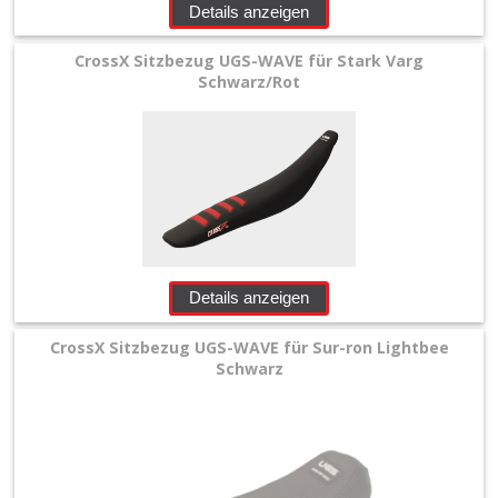
Details anzeigen
Sticker
CrossX Sitzbezug UGS-WAVE für Stark Varg
Schwarz/Rot
Werkstatt
+
Zubehör
+
Quad
+
Details anzeigen
E-
CrossX Sitzbezug UGS-WAVE für Sur-ron Lightbee
MX
Schwarz
+
Sonderangebote