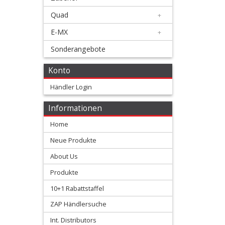
Membranen
Quad
+
+
E-MX
+
Motorteile
Sonderangebote
+
Konto
Shim
Händler Login
kits
Informationen
Ventilfedern
Home
Vergaser/Einspritzteile
Neue Produkte
About Us
Vertex
Produkte
Kolben
10+1 Rabattstaffel
+
ZAP Händlersuche
2
Int. Distributors