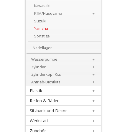
+
Kawasaki
Motor
KTM/Husqvarna
+
Suzuki
+
Yamaha
Dichtsätze
Sonstige
+
Nadellager
Getrieblager
Wasserpumpe
+
+
Zylinder
+
Kupplungsteile
Zylinderkopf Kits
+
Antrieb-Dichtkits
+
Kurbelwellenteile
Plastik
+
+
Reifen & Räder
+
Lectron
Sitzbank und Dekor
+
Vergaser
Werkstatt
+
+
Zubehör
+