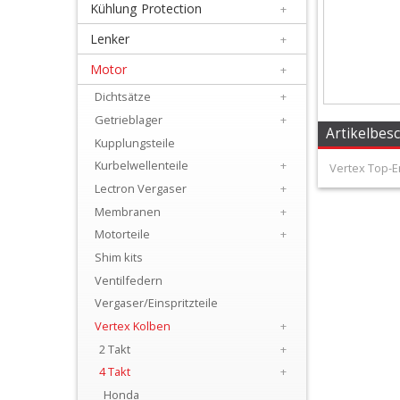
Kühlung Protection
+
+
Filter
Lenker
+
&
Motor
+
Schmierstoffe
Dichtsätze
+
Getrieblager
+
+
Artikelbes
Kupplungsteile
Hebel
Kurbelwellenteile
+
Vertex Top-En
/
Lectron Vergaser
+
Membranen
+
Armaturen
Motorteile
+
+
Shim kits
Kühlung
Ventilfedern
Vergaser/Einspritzteile
Protection
Vertex Kolben
+
+
2 Takt
+
Lenker
4 Takt
+
Honda