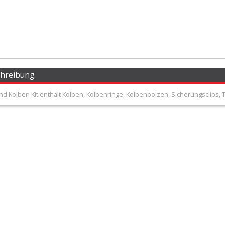
chreibung
d Kolben Kit enthält Kolben, Kolbenringe, Kolbenbolzen, Sicherungsclips, 