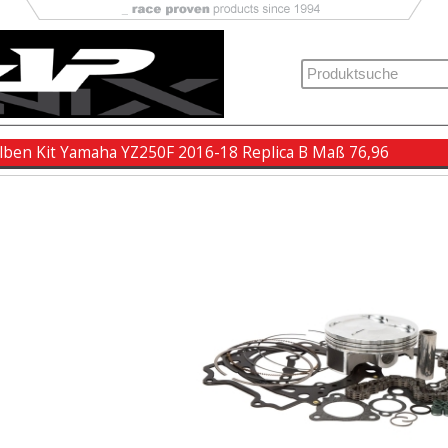
lben Kit Yamaha YZ250F 2016-18 Replica B Maß 76,96