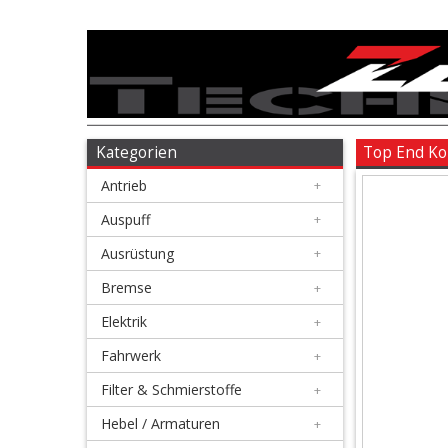
Antrieb
+
Auspuff
Kategorien
Top End Ko
Antrieb
+
+
Ausrüstung
Auspuff
+
Ausrüstung
+
+
Bremse
Bremse
+
Elektrik
+
+
Elektrik
Fahrwerk
+
Filter & Schmierstoffe
+
+
Fahrwerk
Hebel / Armaturen
+