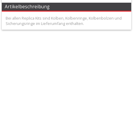
+
Artikelbeschreibung
Filter
Bei allen Replica Kits sind Kolben, Kolbenringe, Kolbenbolzen und
&
Sicherungsringe im Lieferumfang enthalten.
Schmierstoffe
+
Hebel
/
Armaturen
+
Kühlung
Protection
+
Lenker