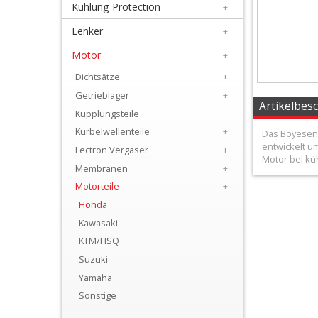
Kühlung Protection
+
+
Filter
Lenker
+
&
Motor
+
Schmierstoffe
Dichtsätze
+
Getrieblager
+
+
Artikelbes
Kupplungsteile
Hebel
Kurbelwellenteile
+
Das Boyesen
entwickelt u
/
Lectron Vergaser
+
Motor bei kü
Membranen
+
Armaturen
Motorteile
+
+
Honda
Kühlung
Kawasaki
KTM/HSQ
Protection
Suzuki
+
Yamaha
Lenker
Sonstige