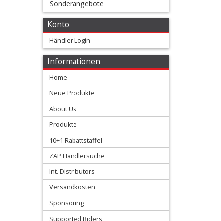
Sonderangebote
Membranen
Konto
+
Motorteile
Händler Login
+
Informationen
Honda
Home
Neue Produkte
Kawasaki
About Us
KTM/HSQ
Produkte
10+1 Rabattstaffel
Suzuki
ZAP Händlersuche
Yamaha
Int. Distributors
Versandkosten
Sonstige
Sponsoring
Supported Riders