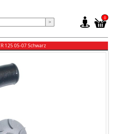
0
>
R 125 05-07 Schwarz