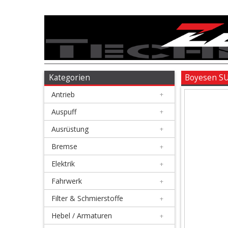
Antrieb
+
Auspuff
Kategorien
Boyesen SU
Antrieb
+
+
Ausrüstung
Auspuff
+
Ausrüstung
+
+
Bremse
Bremse
+
Elektrik
+
+
Elektrik
Fahrwerk
+
Filter & Schmierstoffe
+
+
Fahrwerk
Hebel / Armaturen
+