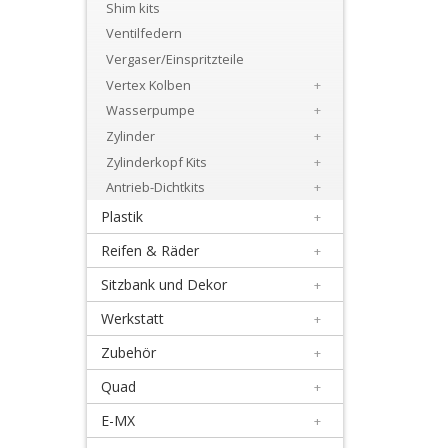
+
Shim kits
Motor
Ventilfedern
Vergaser/Einspritzteile
+
Vertex Kolben
+
Dichtsätze
Wasserpumpe
+
Zylinder
+
+
Zylinderkopf Kits
+
Getrieblager
Antrieb-Dichtkits
+
+
Plastik
+
Kupplungsteile
Reifen & Räder
+
Sitzbank und Dekor
+
Kurbelwellenteile
Werkstatt
+
+
Zubehör
+
Lectron
Quad
+
Vergaser
E-MX
+
+