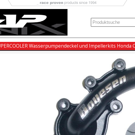
PERCOOLER Wasserpumpendeckel und Impellerkits Honda C