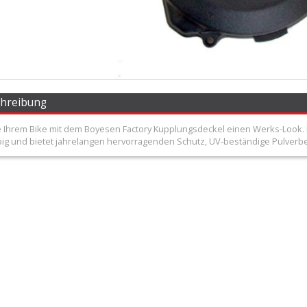
chreibung
e Ihrem Bike mit dem Boyesen Factory Kupplungsdeckel einen Werks-Look. D
lebig und bietet jahrelangen hervorragenden Schutz, UV-beständige Pulverb