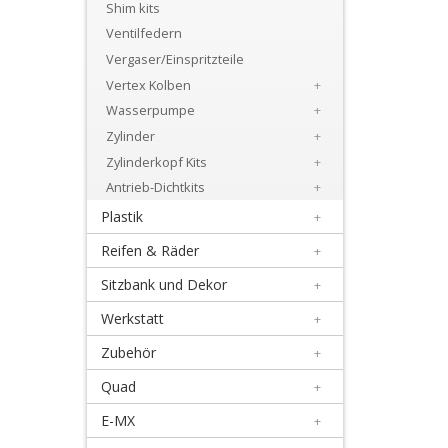
+
Shim kits
Motor
Ventilfedern
Vergaser/Einspritzteile
+
Vertex Kolben
+
Dichtsätze
Wasserpumpe
+
Zylinder
+
+
Zylinderkopf Kits
+
Getrieblager
Antrieb-Dichtkits
+
+
Plastik
+
Kupplungsteile
Reifen & Räder
+
Sitzbank und Dekor
+
Kurbelwellenteile
Werkstatt
+
+
Zubehör
+
Lectron
Quad
+
Vergaser
E-MX
+
+