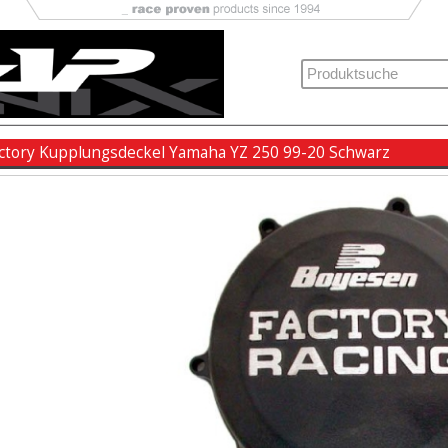
ctory Kupplungsdeckel Yamaha YZ 250 99-20 Schwarz