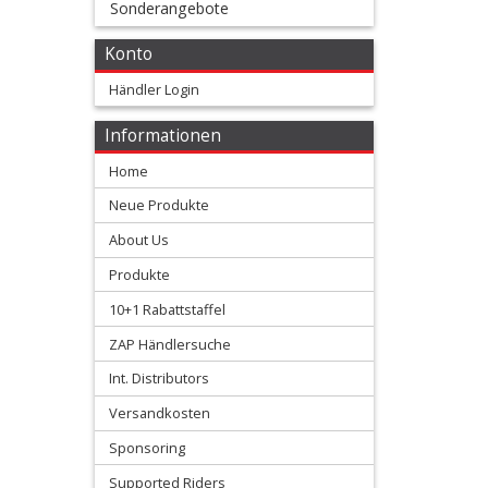
Sonderangebote
Membranen
Konto
+
Motorteile
Händler Login
+
Informationen
Honda
Home
Neue Produkte
Kawasaki
About Us
KTM/HSQ
Produkte
10+1 Rabattstaffel
Suzuki
ZAP Händlersuche
Yamaha
Int. Distributors
Versandkosten
Sonstige
Sponsoring
Supported Riders