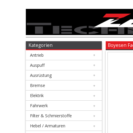
Antrieb
+
Auspuff
Kategorien
Boyesen Fa
Antrieb
+
+
Ausrüstung
Auspuff
+
Ausrüstung
+
+
Bremse
Bremse
+
Elektrik
+
+
Elektrik
Fahrwerk
+
Filter & Schmierstoffe
+
+
Fahrwerk
Hebel / Armaturen
+