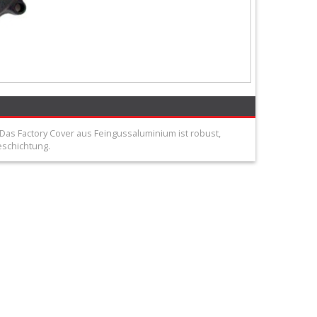
as Factory Cover aus Feingussaluminium ist robust,
eschichtung.