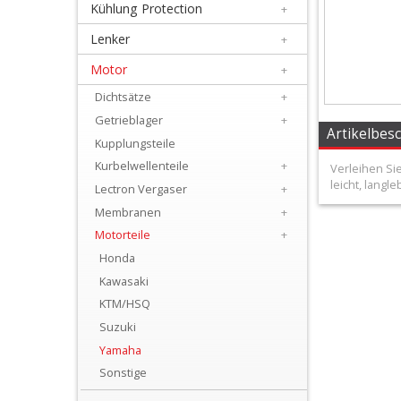
Kühlung Protection
+
+
Filter
Lenker
+
&
Motor
+
Schmierstoffe
Dichtsätze
+
Getrieblager
+
+
Artikelbes
Kupplungsteile
Hebel
Kurbelwellenteile
+
Verleihen Si
leicht, lang
/
Lectron Vergaser
+
Membranen
+
Armaturen
Motorteile
+
+
Honda
Kühlung
Kawasaki
KTM/HSQ
Protection
Suzuki
+
Yamaha
Lenker
Sonstige