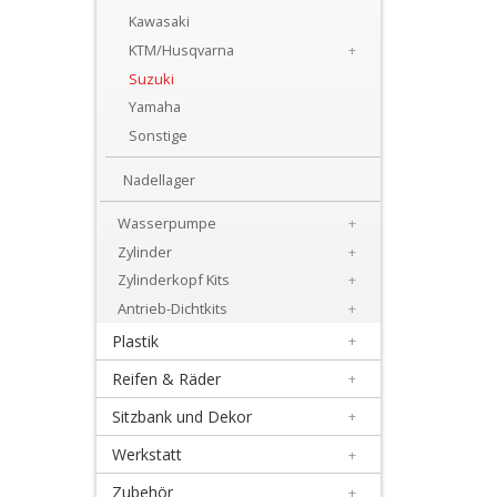
+
Kawasaki
Motor
KTM/Husqvarna
+
Suzuki
+
Yamaha
Dichtsätze
Sonstige
+
Nadellager
Getrieblager
Wasserpumpe
+
+
Zylinder
+
Kupplungsteile
Zylinderkopf Kits
+
Antrieb-Dichtkits
+
Kurbelwellenteile
Plastik
+
+
Reifen & Räder
+
Lectron
Sitzbank und Dekor
+
Vergaser
Werkstatt
+
+
Zubehör
+