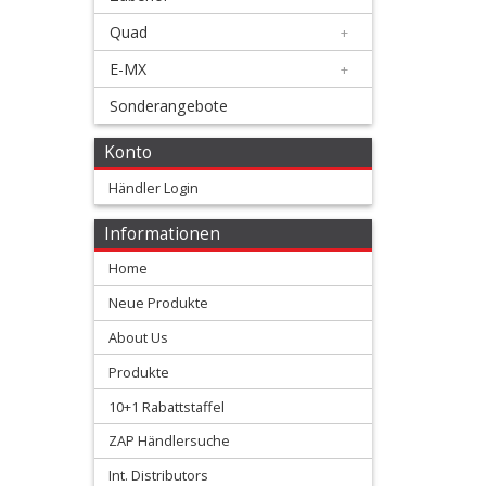
Membranen
Quad
+
+
E-MX
+
Motorteile
Sonderangebote
+
Konto
Shim
Händler Login
kits
Informationen
Ventilfedern
Home
Vergaser/Einspritzteile
Neue Produkte
About Us
Vertex
Produkte
Kolben
10+1 Rabattstaffel
+
ZAP Händlersuche
2
Int. Distributors