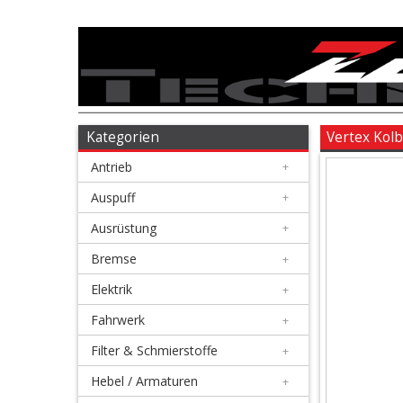
Antrieb
+
Auspuff
Kategorien
Vertex Kol
Antrieb
+
+
Ausrüstung
Auspuff
+
Ausrüstung
+
+
Bremse
Bremse
+
Elektrik
+
+
Elektrik
Fahrwerk
+
Filter & Schmierstoffe
+
+
Fahrwerk
Hebel / Armaturen
+