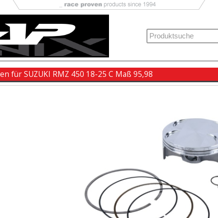
ben für SUZUKI RMZ 450 18-25 C Maß 95,98