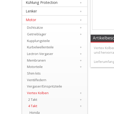
Kühlung Protection
+
+
Filter
Lenker
+
&
Motor
+
Schmierstoffe
Dichtsätze
+
Getrieblager
+
+
Artikelbes
Kupplungsteile
Hebel
Kurbelwellenteile
+
Vertex Kolbe
und hervorr
/
Lectron Vergaser
+
Membranen
+
Armaturen
Lieferumfang
Motorteile
+
+
Shim kits
Kühlung
Ventilfedern
Vergaser/Einspritzteile
Protection
Vertex Kolben
+
+
2 Takt
+
Lenker
4 Takt
+
Honda