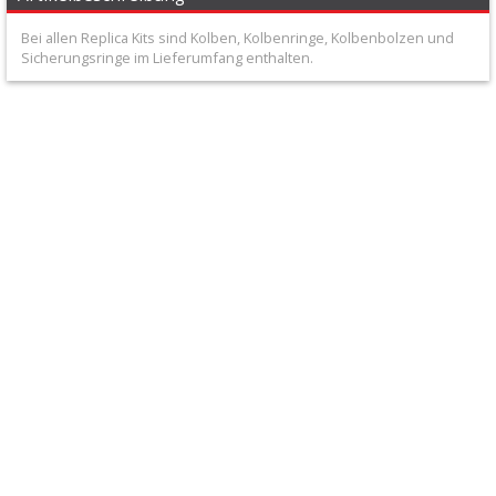
+
Bei allen Replica Kits sind Kolben, Kolbenringe, Kolbenbolzen und
Filter
Sicherungsringe im Lieferumfang enthalten.
&
Schmierstoffe
+
Hebel
/
Armaturen
+
Kühlung
Protection
+
Lenker