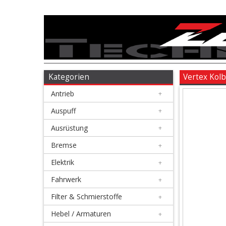
Antrieb
+
Auspuff
Kategorien
Vertex Kol
Antrieb
+
+
Ausrüstung
Auspuff
+
Ausrüstung
+
+
Bremse
Bremse
+
Elektrik
+
+
Elektrik
Fahrwerk
+
Filter & Schmierstoffe
+
+
Fahrwerk
Hebel / Armaturen
+