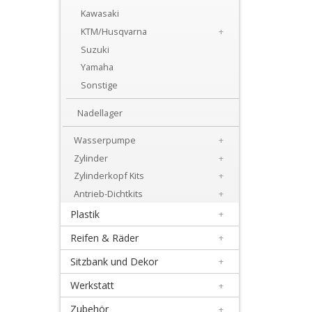
+
Kawasaki
Motor
KTM/Husqvarna
+
Suzuki
+
Yamaha
Dichtsätze
Sonstige
+
Nadellager
Getrieblager
Wasserpumpe
+
+
Zylinder
+
Kupplungsteile
Zylinderkopf Kits
+
Antrieb-Dichtkits
+
Kurbelwellenteile
Plastik
+
+
Reifen & Räder
+
Lectron
Sitzbank und Dekor
+
Vergaser
Werkstatt
+
+
Zubehör
+