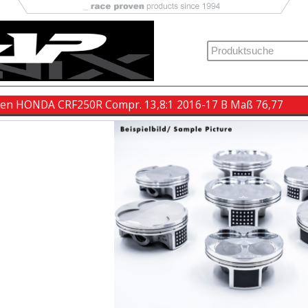
ben HONDA CRF250R Compr. 13,8:1 2016-17 B Maß 76,77