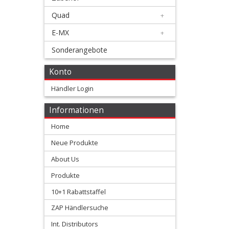
Membranen
Quad
+
+
E-MX
+
Motorteile
Sonderangebote
+
Konto
Shim
Händler Login
kits
Informationen
Ventilfedern
Home
Vergaser/Einspritzteile
Neue Produkte
About Us
Vertex
Produkte
Kolben
10+1 Rabattstaffel
+
ZAP Händlersuche
2
Int. Distributors