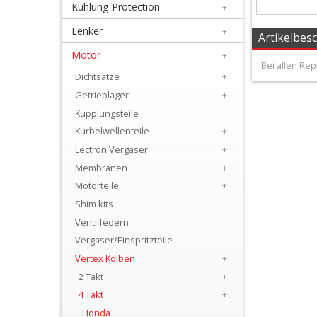
Kühlung Protection
+
+
Filter
Lenker
+
Artikelbes
&
Motor
+
Bei allen Rep
Schmierstoffe
Dichtsätze
+
Getrieblager
+
+
Kupplungsteile
Hebel
Kurbelwellenteile
+
/
Lectron Vergaser
+
Membranen
+
Armaturen
Motorteile
+
+
Shim kits
Kühlung
Ventilfedern
Vergaser/Einspritzteile
Protection
Vertex Kolben
+
+
2 Takt
+
Lenker
4 Takt
+
Honda