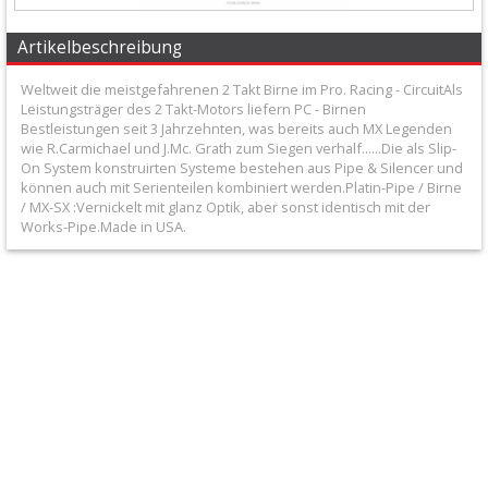
Honda
Artikelbeschreibung
Suzuki
Weltweit die meistgefahrenen 2 Takt Birne im Pro. Racing - CircuitAls
Leistungsträger des 2 Takt-Motors liefern PC - Birnen
Bestleistungen seit 3 Jahrzehnten, was bereits auch MX Legenden
Kawasaki
wie R.Carmichael und J.Mc. Grath zum Siegen verhalf......Die als Slip-
On System konstruirten Systeme bestehen aus Pipe & Silencer und
Yamaha
können auch mit Serienteilen kombiniert werden.Platin-Pipe / Birne
/ MX-SX :Vernickelt mit glanz Optik, aber sonst identisch mit der
Works-Pipe.Made in USA.
KTM
/
Husqvarna
Andere
Endschalldämpfer
+