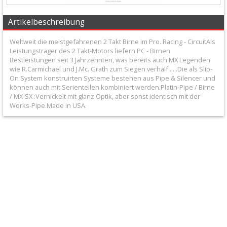
Honda
Artikelbeschreibung
Suzuki
Weltweit die meistgefahrenen 2 Takt Birne im Pro. Racing - CircuitAls
Leistungsträger des 2 Takt-Motors liefern PC - Birnen
Bestleistungen seit 3 Jahrzehnten, was bereits auch MX Legenden
Kawasaki
wie R.Carmichael und J.Mc. Grath zum Siegen verhalf......Die als Slip-
On System konstruirten Systeme bestehen aus Pipe & Silencer und
Yamaha
können auch mit Serienteilen kombiniert werden.Platin-Pipe / Birne
/ MX-SX :Vernickelt mit glanz Optik, aber sonst identisch mit der
Works-Pipe.Made in USA.
KTM
/
Husqvarna
Andere
Endschalldämpfer
+