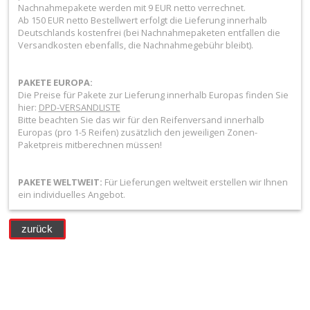
+
Nachnahmepakete werden mit 9 EUR netto verrechnet.
Ab 150 EUR netto Bestellwert erfolgt die Lieferung innerhalb
Filter
Deutschlands kostenfrei (bei Nachnahmepaketen entfallen die
Versandkosten ebenfalls, die Nachnahmegebühr bleibt).
&
Schmierstoffe
PAKETE EUROPA:
Die Preise für Pakete zur Lieferung innerhalb Europas finden Sie
+
hier:
DPD-VERSANDLISTE
Hebel
Bitte beachten Sie das wir für den Reifenversand innerhalb
Europas (pro 1-5 Reifen) zusätzlich den jeweiligen Zonen-
/
Paketpreis mitberechnen müssen!
Armaturen
PAKETE WELTWEIT:
Für Lieferungen weltweit erstellen wir Ihnen
ein individuelles Angebot.
+
Kühlung
zurück
Protection
+
Lenker