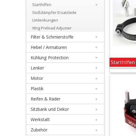
+
Starthilfen
+
All
Stoßdämpfer Ersatzteile
Umlenkungen
Balls
Xtrig Preload Adjuster
Kits
Filter & Schmierstoffe
+
+
Hebel / Armaturen
+
FCP
Kühlung Protection
+
Starthilfen
Lenker
Gabelzubehör
+
Motor
+
Starthilfen
Plastik
+
+
Reifen & Räder
+
Stoßdämpfer
Sitzbank und Dekor
+
Ersatzteile
Werkstatt
+
Umlenkungen
Zubehör
+