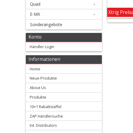
Quad
+
Xtrig
Xtrig Prelo
E-MX
+
Preload
Sonderangebote
Adjuster
Konto
Filter
Händler Login
&
Informationen
Schmierstoffe
Home
+
Neue Produkte
Hebel
About Us
/
Produkte
Armaturen
10+1 Rabattstaffel
ZAP Händlersuche
+
Kühlung
Int. Distributors