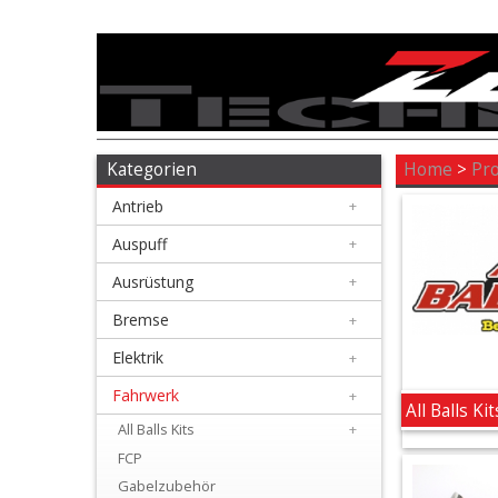
Antrieb
+
Auspuff
Kategorien
Home
>
Pr
Antrieb
+
+
Ausrüstung
Auspuff
+
Ausrüstung
+
+
Bremse
Bremse
+
Elektrik
+
+
Elektrik
Fahrwerk
+
All Balls Kit
All Balls Kits
+
+
FCP
Fahrwerk
Gabelzubehör