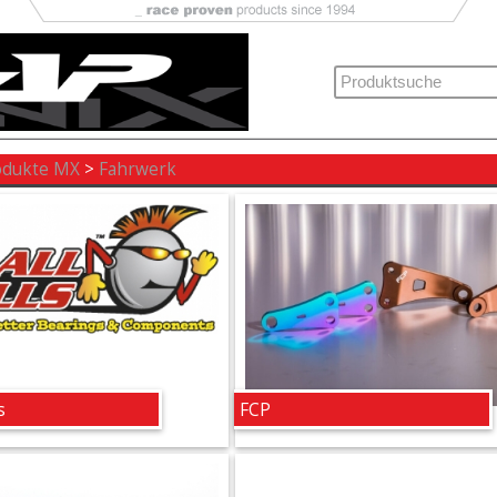
odukte MX
>
Fahrwerk
s
FCP