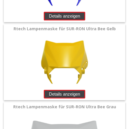
+
Filter
Details anzeigen
&
Rtech Lampenmaske für SUR-RON Ultra Bee Gelb
Schmierstoffe
+
Hebel
/
Armaturen
+
Kühlung
Details anzeigen
Protection
Rtech Lampenmaske für SUR-RON Ultra Bee Grau
+
Lenker