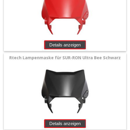
RON
Light
Bee
SUR-
Details anzeigen
RON
Rtech Lampenmaske für SUR-RON Ultra Bee Schwarz
Ultra
Bee
+
Antrieb
Bremse
Competition
Details anzeigen
Klapphebelsatz