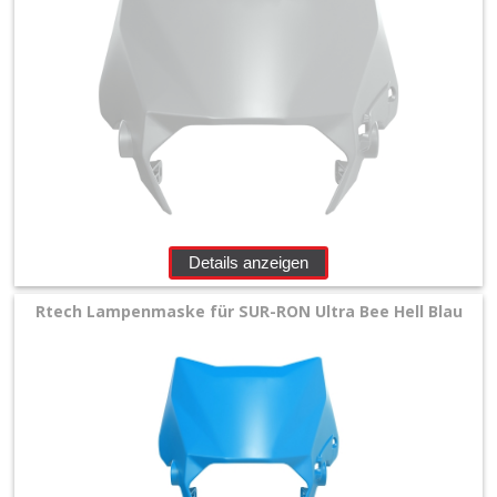
+
Motor
+
Plastik
+
Reifen
&
Räder
Details anzeigen
+
Rtech Lampenmaske für SUR-RON Ultra Bee Hell Blau
Sitzbank
und
Dekor
+
Werkstatt