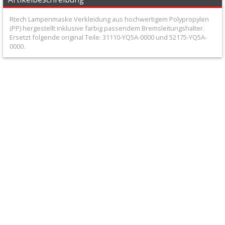
+
Filter
Rtech Lampenmaske Verkleidung aus hochwertigem Polypropylen
(PP) hergestellt inklusive farbig passendem Bremsleitungshalter.
&
Ersetzt folgende original Teile: 31110-YQ5A-0000 und 52175-YQ5A-
0000.
Schmierstoffe
+
Hebel
/
Armaturen
+
Kühlung
Protection
+
Lenker