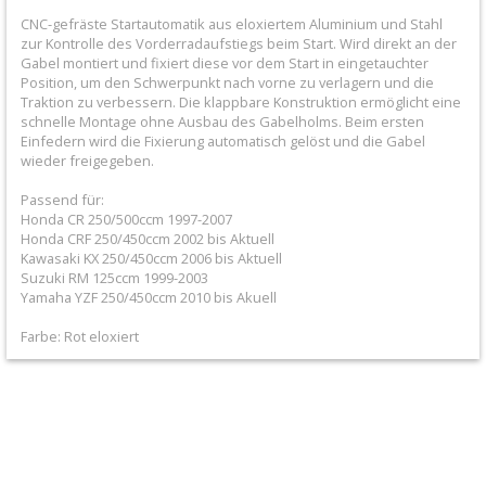
+
CNC-gefräste Startautomatik aus eloxiertem Aluminium und Stahl
All
zur Kontrolle des Vorderradaufstiegs beim Start. Wird direkt an der
Gabel montiert und fixiert diese vor dem Start in eingetauchter
Balls
Position, um den Schwerpunkt nach vorne zu verlagern und die
Traktion zu verbessern. Die klappbare Konstruktion ermöglicht eine
Kits
schnelle Montage ohne Ausbau des Gabelholms. Beim ersten
Einfedern wird die Fixierung automatisch gelöst und die Gabel
+
wieder freigegeben.
FCP
Passend für:
Honda CR 250/500ccm 1997-2007
Honda CRF 250/450ccm 2002 bis Aktuell
Gabelzubehör
Kawasaki KX 250/450ccm 2006 bis Aktuell
Suzuki RM 125ccm 1999-2003
Starthilfen
Yamaha YZF 250/450ccm 2010 bis Akuell
Farbe: Rot eloxiert
+
Honda
Kawasaki