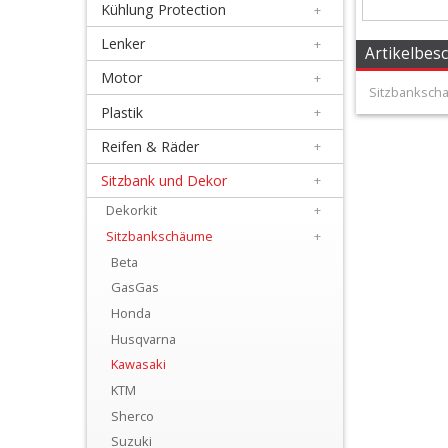
Kühlung Protection
+
+
Filter
Lenker
+
Artikelbes
&
Motor
+
Sitzbanksch
Schmierstoffe
Plastik
+
Reifen & Räder
+
+
Hebel
Sitzbank und Dekor
+
/
Dekorkit
+
Sitzbankschäume
+
Armaturen
Beta
+
GasGas
Kühlung
Honda
Husqvarna
Protection
Kawasaki
+
KTM
Lenker
Sherco
Suzuki