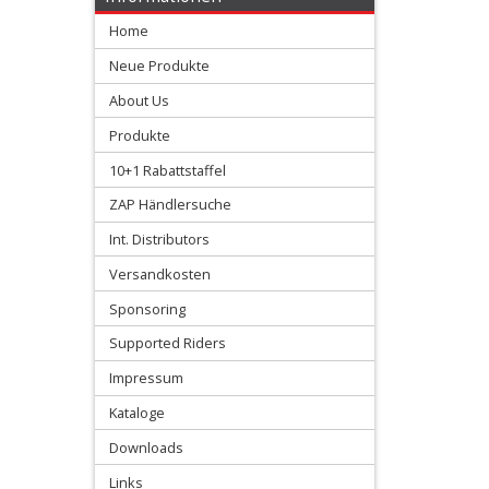
Home
+
Sitzbankschäume
Neue Produkte
About Us
+
Produkte
Beta
10+1 Rabattstaffel
GasGas
ZAP Händlersuche
Int. Distributors
Honda
Versandkosten
Husqvarna
Sponsoring
Supported Riders
Kawasaki
Impressum
KTM
Kataloge
Downloads
Sherco
Links