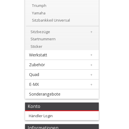
+
Triumph
Motor
Yamaha
Sitzbankkeil Universal
+
Plastik
Sitzbezüge
+
Startnummern
+
Sticker
Reifen
Werkstatt
+
&
Zubehör
+
Räder
Quad
+
+
E-MX
+
Sitzbank
Sonderangebote
und
Konto
Dekor
Händler Login
+
Dekorkit
Informationen