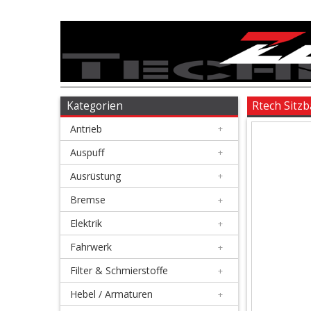
Antrieb
+
Auspuff
Kategorien
Rtech Sitz
Antrieb
+
+
Ausrüstung
Auspuff
+
Ausrüstung
+
+
Bremse
Bremse
+
Elektrik
+
+
Elektrik
Fahrwerk
+
Filter & Schmierstoffe
+
+
Fahrwerk
Hebel / Armaturen
+