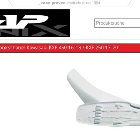
bankschaum Kawasaki KXF 450 16-18 / KXF 250 17-20