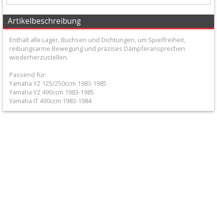
+
All
Artikelbeschreibung
Balls
Enthält alle Lager, Buchsen und Dichtungen, um Spielfreiheit,
reibungsarme Bewegung und präzises Dämpferansprechen
Kits
wiederherzustellen.
+
Passend für:
Yamaha YZ 125/250ccm 1983-1985
Gabel
Yamaha YZ 490ccm 1983-1985
Reparatur
Yamaha IT 490ccm 1983-1984
Kit
+
Gabeldichtsätze
Lenkkopflager
+
Radlagerkits