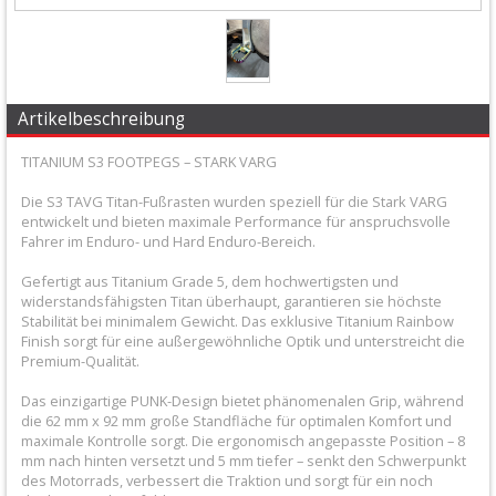
+
Filter
&
Schmierstoffe
Artikelbeschreibung
TITANIUM S3 FOOTPEGS – STARK VARG
+
Hebel
Die S3 TAVG Titan-Fußrasten wurden speziell für die Stark VARG
entwickelt und bieten maximale Performance für anspruchsvolle
/
Fahrer im Enduro- und Hard Enduro-Bereich.
Armaturen
Gefertigt aus Titanium Grade 5, dem hochwertigsten und
widerstandsfähigsten Titan überhaupt, garantieren sie höchste
+
Stabilität bei minimalem Gewicht. Das exklusive Titanium Rainbow
Finish sorgt für eine außergewöhnliche Optik und unterstreicht die
Kühlung
Premium-Qualität.
Protection
Das einzigartige PUNK-Design bietet phänomenalen Grip, während
die 62 mm x 92 mm große Standfläche für optimalen Komfort und
+
maximale Kontrolle sorgt. Die ergonomisch angepasste Position – 8
Lenker
mm nach hinten versetzt und 5 mm tiefer – senkt den Schwerpunkt
des Motorrads, verbessert die Traktion und sorgt für ein noch