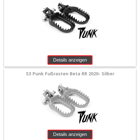
+
Zubehör
+
Titan
und
Details anzeigen
Stahl
Fußrasten
S3 Punk Fußrasten Beta RR 2020- Silber
+
Beta/Sherco
Honda
Kawasaki
Details anzeigen