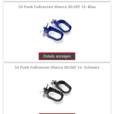
KTM/Husqvarna
S3 Punk Fußrasten Sherco SE/SEF 12- Blau
Suzuki
Yamaha
Zubehör
ZAP
Details anzeigen
Fußrasten
S3 Punk Fußrasten Sherco SE/SEF 12- Schwarz
+
Optik
&
Performance
+
Quad