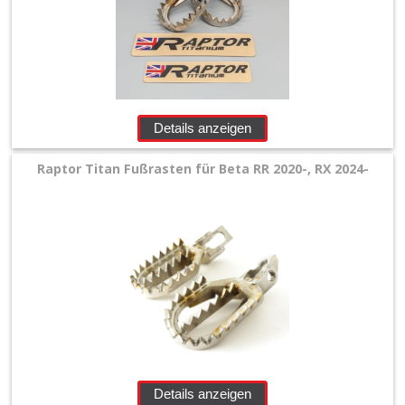
+
Filter
&
Schmierstoffe
Details anzeigen
+
Hebel
Raptor Titan Fußrasten für Beta RR 2020-, RX 2024-
/
Armaturen
+
Kühlung
Protection
+
Lenker
Details anzeigen