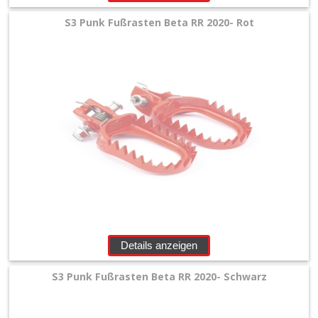
+
Motor
S3 Punk Fußrasten Beta RR 2020- Rot
+
Plastik
+
Reifen
&
Räder
+
Sitzbank
und
Details anzeigen
Dekor
S3 Punk Fußrasten Beta RR 2020- Schwarz
+
Werkstatt