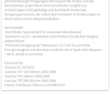
GasGas
jahrzehntelange Fertigungserfahrung auf die Straße und die
Rennstrecke. Jedes Ritzel wird mit höchster Sorgfalt aus
erstklassigem Stahl gefertigt und durchläuft modernste
+
Fertigungsprozesse, die selbst den härtesten Anforderungen im
Ab
Motorsport und im Alltag standhalten.
2021
Kernvorteile:
-Hochfester Spezialstahl für maximale Belastbarkeit
-Diamond-Cut 2.0 - verdichtete Zahnflanken für deutlich längere
Bis
Lebensdauer
-Präzisionsfertigung mit Toleranzen < 0,1 mm für perfekte
2020
Passgenauigkeit und absolute Laufruhe ohne Spiel oder Klappern
-100 % „Made in Germany“
GasGas
Passend für:
MC
GasGas EC 250 2012
GasGas TXT 125/200ccm 2002-2008
50
GasGas TXT 249ccm 2002-2009
GasGas TXT 280/301ccm 2002-2004
/
Polaris Trail Blazer 330ccm 2x4 2008-2010
65
/85