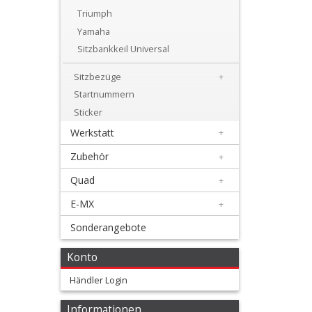
+
Triumph
Motor
Yamaha
Sitzbankkeil Universal
+
Plastik
Sitzbezüge
+
Startnummern
+
Sticker
Reifen
Werkstatt
+
&
Zubehör
+
Räder
Quad
+
+
E-MX
+
Sitzbank
Sonderangebote
und
Konto
Dekor
Händler Login
+
Dekorkit
Informationen