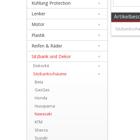
Kühlung Protection
+
+
Filter
Lenker
+
Artikelbes
&
Motor
+
Sitzbanksch
Schmierstoffe
Plastik
+
Reifen & Räder
+
+
Hebel
Sitzbank und Dekor
+
/
Dekorkit
+
Sitzbankschäume
+
Armaturen
Beta
+
GasGas
Kühlung
Honda
Husqvarna
Protection
Kawasaki
+
KTM
Lenker
Sherco
Suzuki