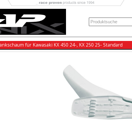
bankschaum für Kawasaki KX 450 24-, KX 250 25- Standard