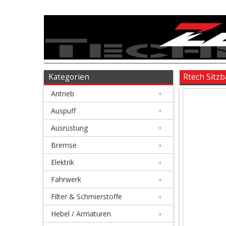
Antrieb
+
Auspuff
Kategorien
Rtech Sitz
Antrieb
+
+
Ausrüstung
Auspuff
+
Ausrüstung
+
+
Bremse
Bremse
+
Elektrik
+
+
Elektrik
Fahrwerk
+
Filter & Schmierstoffe
+
+
Fahrwerk
Hebel / Armaturen
+