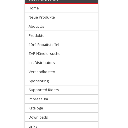
Home
+
Sitzbankschäume
Neue Produkte
About Us
+
Produkte
Beta
10+1 Rabattstaffel
GasGas
ZAP Händlersuche
Int. Distributors
Honda
Versandkosten
Husqvarna
Sponsoring
Supported Riders
Kawasaki
Impressum
KTM
Kataloge
Downloads
Sherco
Links