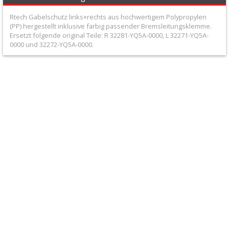
+
Rtech Gabelschutz links+rechts aus hochwertigem Polypropylen
Filter
(PP) hergestellt inklusive farbig passender Bremsleitungsklemme.
Ersetzt folgende original Teile: R 32281-YQ5A-0000, L 32271-YQ5A-
&
0000 und 32272-YQ5A-0000.
Schmierstoffe
+
Hebel
/
Armaturen
+
Kühlung
Protection
+
Lenker