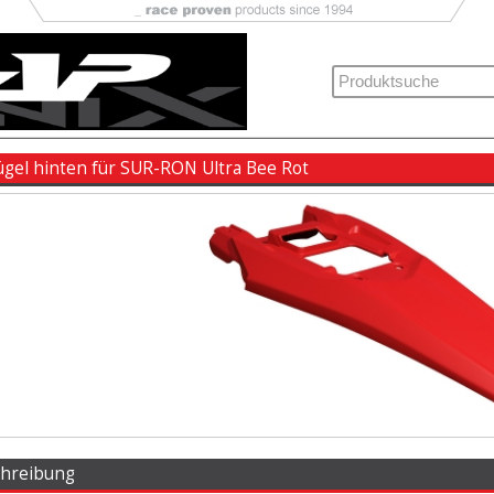
ügel hinten für SUR-RON Ultra Bee Rot
chreibung