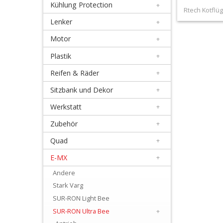
Kühlung Protection
+
+
Rtech Kotflüg
Filter
Lenker
+
&
Motor
+
Schmierstoffe
Plastik
+
Reifen & Räder
+
+
Hebel
Sitzbank und Dekor
+
/
Werkstatt
+
Armaturen
Zubehör
+
Quad
+
+
Kühlung
E-MX
+
Protection
Andere
Stark Varg
+
SUR-RON Light Bee
Lenker
SUR-RON Ultra Bee
+