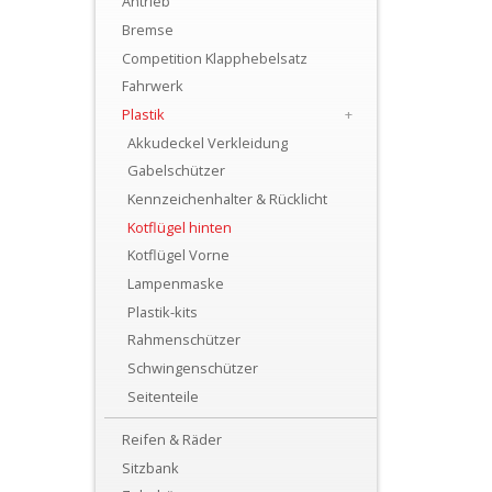
Antrieb
+
Bremse
Motor
Competition Klapphebelsatz
+
Fahrwerk
Plastik
Plastik
+
Akkudeckel Verkleidung
+
Gabelschützer
Reifen
Kennzeichenhalter & Rücklicht
&
Kotflügel hinten
Kotflügel Vorne
Räder
Lampenmaske
+
Plastik-kits
Sitzbank
Rahmenschützer
Schwingenschützer
und
Seitenteile
Dekor
Reifen & Räder
+
Sitzbank
Werkstatt