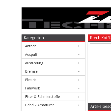
Antrieb
+
Auspuff
Kategorien
Rtech Kotfl
Antrieb
+
+
Ausrüstung
Auspuff
+
Ausrüstung
+
+
Bremse
Bremse
+
Elektrik
+
+
Elektrik
Fahrwerk
+
Filter & Schmierstoffe
+
+
Fahrwerk
Hebel / Armaturen
+
Artikelbes