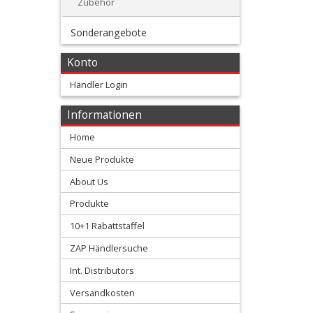
Zubehör
+
Sonderangebote
Zubehör
Konto
+
Händler Login
Quad
Informationen
+
E-
Home
Neue Produkte
MX
About Us
+
Produkte
Andere
10+1 Rabattstaffel
Stark
ZAP Händlersuche
Varg
Int. Distributors
Versandkosten
SUR-